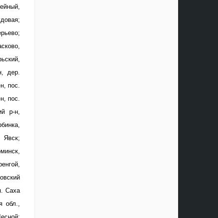
лейный,
удовая;
рьево;
сково,
рьский,
, дер.
н, пос.
н, пос.
й р-н,
бинка,
 Явск;
минск,
енгой,
ловский
п. Саха
я обл.,
есной;