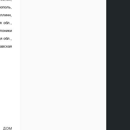
ополь,
ллинн,
я обл.,
алоники
я обл.,
лавская