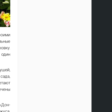
воими
льные
овку.
 один
ушей,
сада,
летают
ечены
«Дон-
жуса,