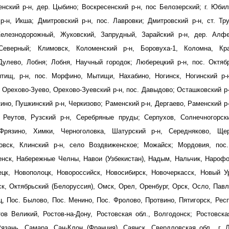
нский р-н, дер. Цыбино; Воскресенский р-н, пос Белозерский; г. Юби
-н, Икша; Дмитровский р-н, пос. Лавровки; Дмитровский р-н, ст. Тр
Железнодорожный, Жуковский, Запрудный, Зарайский р-н, дер. Алфе
Северный; Климовск, Коломенский р-н, Боровуха-1, Коломна, Кра
Дулево, Лобня; Лобня, Научный городок; Люберецкий р-н, пос. Октяб
ищ, р-н, пос. Морфино, Мытищи, Нахабино, Ногинск, Ногинский р-н
 Орехово-Зуево, Орехово-Зуевский р-н, пос. Давыдово; Осташковский р-
но, Пушкинский р-н, Черкизово; Раменский р-н, Дергаево, Раменский р-
 Реутов, Рузский р-н, Серебряные пруды; Серпухов, Солнечногорски
Фрязино, Химки, Черноголовка, Шатурский р-н, Середняково, Щер
овск, Клинский р-н, село Воздвиженское; Можайск; Мордовия, пос.
енск, Набережные Челны, Навои (Узбекистан), Надым, Нальчик, Нарофо
цк, Новополоцк, Новороссийск, Новосибирск, Новочеркасск, Новый Ур
к, Октябрьский (Белоруссия), Омск, Орел, Оренбург, Орск, Осло, Пав
ц, Пос. Былово, Пос. Менино, Пос. Фролово, Протвино, Пятигорск, Рес
ов Великий, Ростов-на-Дону, Ростовская обл., Волгодонск; Ростовска
язань, Самара, Сан-Клон (Франция), Саянск, Свердловская обл., г. Л