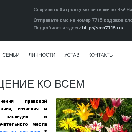
Сохранить Хитровку можете лично Вы! Н
Отправьте смс на номер 7715 кодовое сл
Подробности здесь:
http://sms7715.ru/
СЕМЬИ
ЛИЧНОСТИ
УСТАВ
КОНТАКТЫ
ЩЕНИЕ КО ВСЕМ
чения правовой
жания, изучения и
го наследия и
ечательного места
терстве юстиции
8