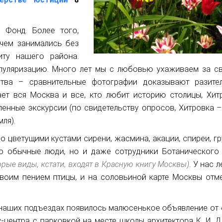
 Фонд. Более того,
 чем занимались без
иту нашего района.
опуляризацию. Много лет мы с любовью ухаживаем за с
тва – сравнительные фотографии доказывают разите
ет вся Москва и все, кто любит историю столицы, Хитр
ленные экскурсии (по свидетельству опросов, Хитровка –
ля).
 цветущими кустами сирени, жасмина, акации, спиреи, гр
о обычные люди, но и даже сотрудники Ботанического 
орые виды, кстати, входят в Красную книгу Москвы)
. У нас 
своим пением птицы, и на соловьиной карте Москвы отм
на наших подъездах появилось малюсенькое объявление от 
-центра с парковкой на месте школы архитектора К. И. Д