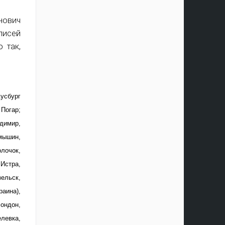
нович
дписей
 так,
усбург
 Погар;
димир,
мышин,
олочок,
 Истра,
ельск,
раина),
Лондон,
левка,