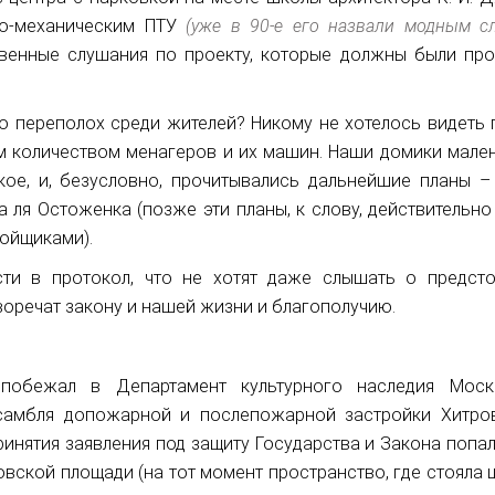
ро-механическим ПТУ
(уже в 90-е его назвали модным с
твенные слушания по проекту, которые должны были про
ло переполох среди жителей? Никому не хотелось видеть 
 количеством менагеров и их машин. Наши домики мален
кое, и, безусловно, прочитывались дальнейшие планы –
а ля Остоженка (позже эти планы, к слову, действительно
ойщиками).
ти в протокол, что не хотят даже слышать о предст
воречат закону и нашей жизни и благополучию.
 побежал в Департамент культурного наследия Мос
нсамбля допожарной и послепожарной застройки Хитро
инятия заявления под защиту Государства и Закона попал
вской площади (на тот момент пространство, где стояла 