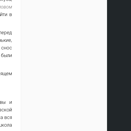
ловом
йти в
перед
ькие,
 снос
 были
оящем
квы и
вской
а вся
школа