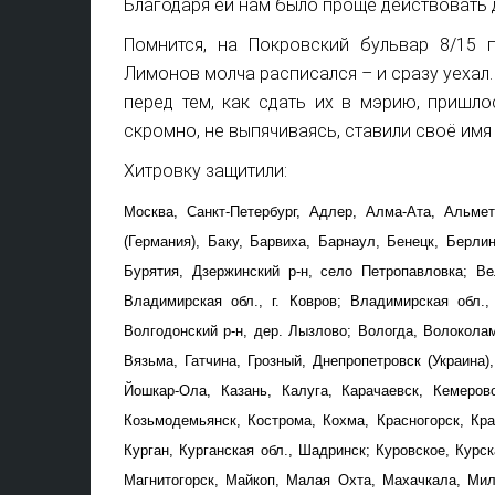
Благодаря ей нам было проще действовать 
Помнится, на Покровский бульвар 8/15
Лимонов молча расписался – и сразу уехал.
перед тем, как сдать их в мэрию, пришло
скромно, не выпячиваясь, ставили своё имя
Хитровку защитили:
Москва, Санкт-Петербург, Адлер, Алма-Ата, Альмет
(Германия), Баку, Барвиха, Барнаул, Бенецк, Берли
Бурятия, Дзержинский р-н, село Петропавловка; Ве
Владимирская обл., г. Ковров; Владимирская обл.,
Волгодонский р-н, дер. Лызлово; Вологда, Волоколам
Вязьма, Гатчина, Грозный, Днепропетровск (Украина)
Йошкар-Ола, Казань, Калуга, Карачаевск, Кемерово
Козьмодемьянск, Кострома, Кохма, Красногорск, Кра
Курган, Курганская обл., Шадринск; Куровское, Курск
Магнитогорск, Майкоп, Малая Охта, Махачкала, Мил