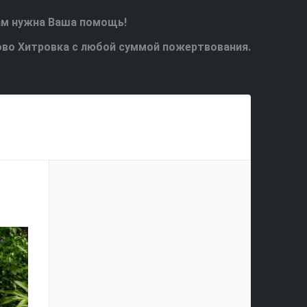
ам нужна Ваша помощь!
ово Хитровка с любой суммой пожертвования.