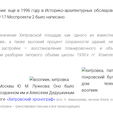
ие: ещё в 1996 году в Историко-архитектурных обследов
 17 Моспроекта-2 было написано:
начение Хитровской площади, как одного из известн
вв., а также высокий процент сохранности зданий, не
астройки — восстановление планировочного и объ
ём разборки типового объёма школы 1930-х гг. Компле
Москвы Ю. М. Лужкова. Оно было
созданном им и Алексеем Дедушкиным
оге
«Хитровский хронограф»
(его, Н. Аввакумова, личном блоге, 
Хитровки – транслировал
письма и всё происходящее).