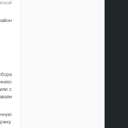
еской
район
сбора
риняло
или с
авали
енную
ржку.