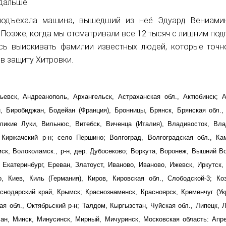
дальше.
 подъехала машина, вышедший из неё Эдуард Вениами
 Позже, когда мы отсматривали все 12 тысяч с лишним по
сь выискивать фамилии известных людей, которые точно
 в защиту Хитровки.
ьевск, Андреанополь, Архангельск, Астраханская обл., Актюбинск; А
н, Биробиджан, Бодейан (Франция), Бронницы, Брянск, Брянская обл.,
ликие Луки, Вильнюс, Витебск, Виченца (Италия), Владивосток, Вла
 Киржачский р-н; село Першино; Волгоград, Волгоградская обл., Ка
ск, Волоколамск., р-н, дер. Дубосеково; Воркута, Воронеж, Вышний В
, Екатеринбург, Ереван, Златоуст, Иваново, Иваново, Ижевск, Иркутск,
, Киев, Киль (Германия), Киров, Кировская обл., Слободской-3; Коз
снодарский край, Крымск; Краснознаменск, Красноярск, Кременчуг (Ук
ая обл., Октябрьский р-н; Талдом, Кыргызстан, Чуйская обл., Липецк, 
ан, Минск, Минусинск, Мирный, Мичуринск, Московская область: Апре