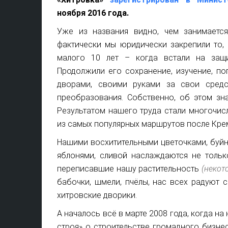
ноября 2016 года.
Уже из названия видно, чем занимается
фактически мы юридически закрепили то,
малого 10 лет – когда встали на защ
Продолжили его сохранение, изучение, п
дворами, своими руками за свои средс
преобразования. Собственно, об этом зна
Результатом нашего труда стали многочис
из самых популярных маршрутов после Крем
Нашими восхитительными цветочками, буйно
яблонями, сливой наслаждаются не тольк
переписавшие нашу растительность
(некот
бабочки, шмели, пчёлы, нас всех радуют 
хитровские дворики.
А началось всё в марте 2008 года, когда 
строя» о строительстве громадного бизнес