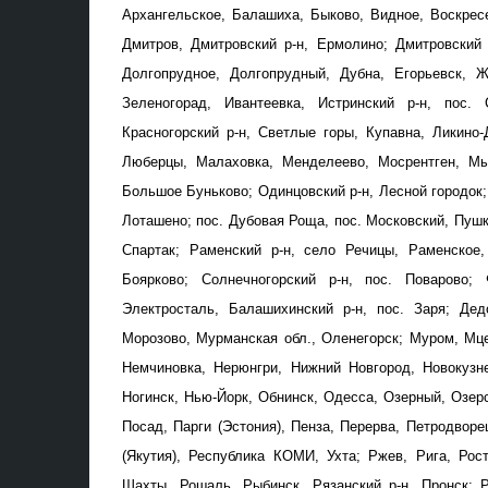
Архангельское, Балашиха, Быково, Видное, Воскресе
Дмитров, Дмитровский р-н, Ермолино; Дмитровский р
Долгопрудное, Долгопрудный, Дубна, Егорьевск, 
Зеленогорад, Ивантеевка, Истринский р-н, пос. 
Красногорский р-н, Светлые горы, Купавна, Ликино-
Люберцы, Малаховка, Менделеево, Мосрентген, Мыт
Большое Буньково; Одинцовский р-н, Лесной городок;
Лоташено; пос. Дубовая Роща, пос. Московский, Пушки
Спартак; Раменский р-н, село Речицы, Раменское,
Боярково; Солнечногорский р-н, пос. Поварово; 
Электросталь, Балашихинский р-н, пос. Заря; Дед
Морозово, Мурманская обл., Оленегорск; Муром, Мц
Немчиновка, Нерюнгри, Нижний Новгород, Новокузне
Ногинск, Нью-Йорк, Обнинск, Одесса, Озерный, Озерс
Посад, Парги (Эстония), Пенза, Перерва, Петродворе
(Якутия), Республика КОМИ, Ухта; Ржев, Рига, Рост
Шахты, Рошаль, Рыбинск, Рязанский р-н, Пронск; Р