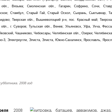
 обл., Вязьма; Смоленская обл., Гагарин, Софрино, Сочи, Ставр
вское; Стамбул, Старый Гай, Старый Оскол, Сызрань, Сыктывкар, Та
видово; Тверская обл., Вышневолоцкий р-н, пос. Красный май; Тверска
обл., г. Суворов; Тульская обл., Венев; Ульяновск, Уфа, Ухча, Фесс
айковский, Чашниково, Чебоксары, Челябинская обл., Озерки; Челябинска
ово-3, Электроугли, Элиста, Элиста, Южно-Сахалинск, Ярославль, Ярос
убботника. 2008 год
реля
2008