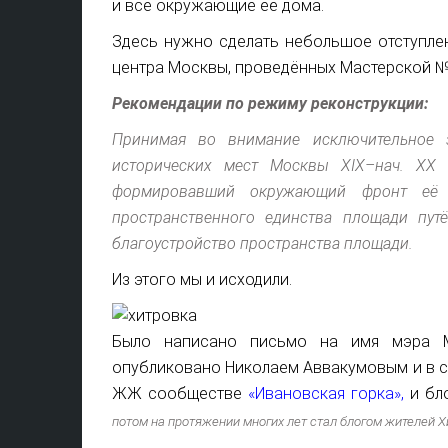
и все окружающие её дома.
Здесь нужно сделать небольшое отступлен
центра Москвы, проведённых Мастерской №
Рекомендации по режиму реконструкции:
Принимая во внимание исключительное з
исторических мест Москвы XIX–нач. XX 
формировавший окружающий фронт её з
пространственного единства площади пут
благоустройство пространства площади.
Из этого мы и исходили.
Было написано письмо на имя мэра 
опубликовано Николаем Аввакумовым и в 
ЖЖ сообществе
«Ивановская горка»,
и бл
потом на протяжении многих лет стал блогом жителей 