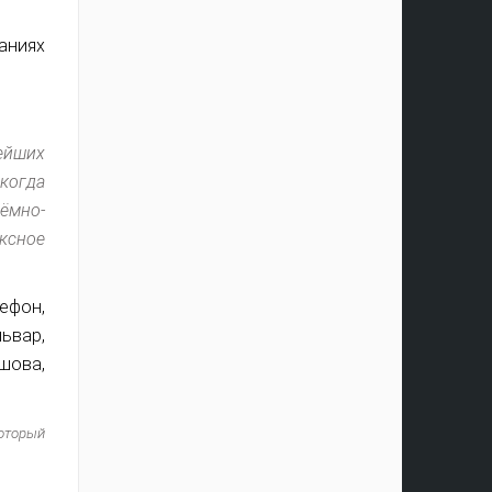
аниях
ейших
когда
ёмно-
ксное
который