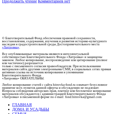
Продолжить чтение
Комментариев нет
© Благотворительный Фонд обеспечения правовой сохранности,
восстановления, содержания, изучения и развития историко-культурного
наследия и градостроительной среды Достопримечательного места
«Хитровка»
.
Все опубликованные материалы являются интеллектуальной
собственностью Благотворительного Фонда «Хитровка» и защищены
законом. Любое копирование, воспроизведение или цитирование (полное
или частичное) разрешается
только с письменного согласия правообладателя. При использовании
материалов сайта другими электронными СМИ, в социальных сетях прямая
активная ссылка на источник копирования и упоминание
Благотворительного Фонда
«Хитровка» ОБЯЗАТЕЛЬНЫ.
Любое копирование статей c сайта hitrovka-fond.ru означает безусловное
принятие всех пунктов данной оферты и обсуждению не подлежит.
Вопросы соблюдения авторских прав, платное или бесплатное копирование
материалов обсуждаются с администрацией Благотворительного Фонда
«Хитровка» в письменной форме по e-mail: fond.hitrovka@gmail.com
ГЛАВНАЯ
ДОМА И УСАДЬБЫ
СЕМЬИ