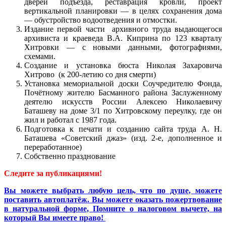
дверей подъезда, реставрация кровли, проект
вертикальной планировки — в целях сохранения дома
— обустройство водоотведения и отмостки.
Издание первой части архивного труда выдающегося
архивиста и краеведа В.А. Киприна по 123 кварталу
Хитровки — с новыми данными, фотографиями,
схемами.
Создание и установка бюста Николая Захаровича
Хитрово (к 200-летию со дня смерти)
Установка мемориальной доски Соучредителю Фонда,
Почётному жителю Басманного района Заслуженному
деятелю искусств России Алексею Николаевичу
Баташеву на доме 3/1 по Хитровскому переулку, где он
жил и работал с 1987 года.
Подготовка к печати и созданию сайта труда А. Н.
Баташева «Советский джаз» (изд. 2-е, дополненное и
переработанное)
Собственно празднование
Следите за публикациями!
Вы можете выбрать любую цель, что по душе, можете
поставить автоплатёж. Вы можете оказать пожертвование
в натуральной форме,
Помните о налоговом вычете, на
который Вы имеете право!