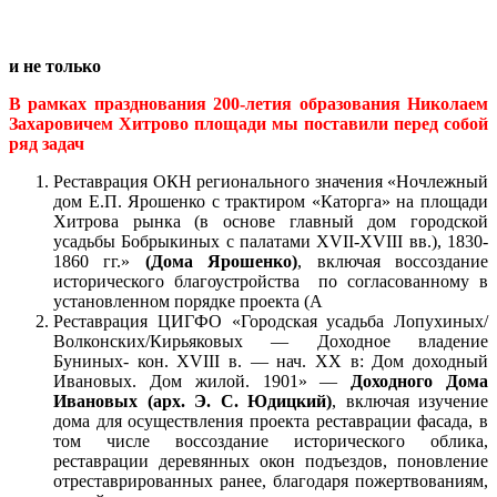
и не только
В рамках празднования 200-летия образования Николаем
Захаровичем Хитрово площади мы поставили перед собой
ряд задач
Реставрация ОКН регионального значения «Ночлежный
дом Е.П. Ярошенко с трактиром «Каторга» на площади
Хитрова рынка (в основе главный дом городской
усадьбы Бобрыкиных с палатами XVII-XVIII вв.), 1830-
1860 гг.»
(Дома Ярошенко)
, включая воссоздание
исторического благоустройства по согласованному в
установленном порядке проекта (А
Реставрация ЦИГФО «Городская усадьба Лопухиных/
Волконских/Кирьяковых — Доходное владение
Буниных- кон. XVIII в. — нач. XX в: Дом доходный
Ивановых. Дом жилой. 1901» —
Доходного Дома
Ивановых (арх. Э. С. Юдицкий)
, включая изучение
дома для осуществления проекта реставрации фасада, в
том числе воссоздание исторического облика,
реставрации деревянных окон подъездов, поновление
отреставрированных ранее, благодаря пожертвованиям,