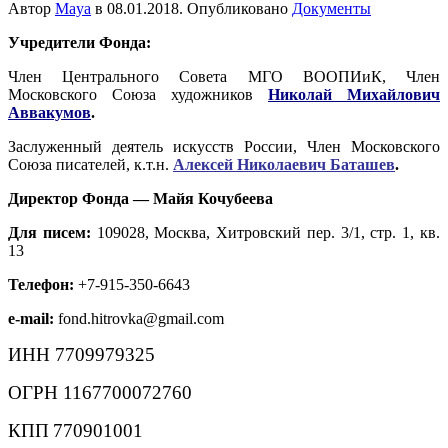
Автор
Maya
в
08.01.2018
. Опубликовано
Документы
Учредители Фонда:
Член Центрального Совета МГО ВООПИиК, Член
Московского Союза художников
Николай Михайлович
Аввакумов
.
Заслуженный деятель искусств России, Член Московского
Союза писателей, к.т.н.
Алексей Николаевич Баташев
.
Директор Фонда
—
Майя Кочубеева
Для писем:
109028, Москва, Хитровский пер. 3/1, стр. 1, кв.
13
Телефон:
+7-915-350-6643
e-mail:
fond.hitrovka@gmail.com
ИНН 7709979325
ОГРН 1167700072760
КПП
770901001