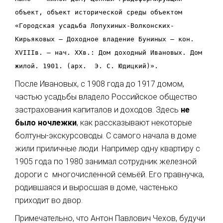
объект, объект исторической среды объектом
«Городская усадьба Лопухиных-Волконских-
Кирьяковых – Доходное владение Буниных – кон.
XVIIIв. – нач. ХХв.: Дом доходный Ивановых. Дом
жилой. 1901. (арх. Э. С. Юдицкий)».
После Ивановых, с 1908 года до 1917 домом,
частью усадьбы владело Российское общество
застрахования капиталов и доходов. Здесь
не
было ночлежки
, как рассказывают некоторые
болтуны-экскурсоводы. С самого начала в доме
жили приличные люди. Например одну квартиру с
1905 года по 1980 занимал сотрудник железной
дороги с многочисленной семьёй. Его правнучка,
родившаяся и выросшая в доме, частенько
приходит во двор.
Примечательно, что Антон Павлович Чехов, будучи