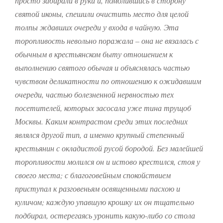
просто забирали в руки и, помолившись в сторону
святой иконы, спешили очистить место для целой
толпы ждавших очереди у входа в чайную. Эта
торопливость невольно поражала – она не вязалась с
обычным в крестьянском быту отношением к
выполнению святого обычая и объяснялась частью
чувством деликатности по отношению к ожидавшим
очереди, частью болезненной нервностью тех
посетителей, которых засосала уже тина трущоб
Москвы. Каким контрастом среди этих последних
являлся другой тип, а именно крупный степенный
крестьянин с окладистой русой бородой. Без малейшей
торопливости молился он и истово крестился, стоя у
своего места; с благоговейным спокойствием
приступал к разговеньям освященными пасхою и
куличом; каждую упавшую крошку их он тщательно
подбирал, остерегаясь уронить какую-либо со стола