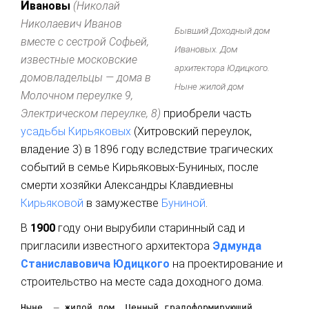
И
вановы
(Николай
Николаевич Иванов
Б
ы
вший Доходный дом
вместе с сестрой Софьей,
Ивановых. Дом
известные московские
архитектора Юдицкого.
домовладельцы — дома в
Ныне жилой дом
Молочном переулке 9,
Электрическом переулке, 8)
приобрели часть
усадьбы Кирьяковых
(Хитровский переулок,
владение 3) в 1896 году вследствие трагических
событий в семье Кирьяковых-Буниных, после
смерти хозяйки Александры Клавдиевны
Кирьяковой
в замужестве
Буниной
.
В
1900
году они вырубили старинный сад и
пригласили известного архитектора
Эдмунда
Станиславовича Юдицкого
на проектирование и
строительство на месте сада доходного дома.
Ныне
—
жилой дом, Ценный градоформирующий