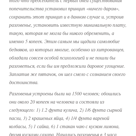
того что председатель с первых дней существования
попечительства установил принцип «ничего даром»,
сохранить этот принцип и в данном случае и, устроив
разговенье, установить известную минимальную плату,
такую, которая не могла бы никого обременить, а
именно 5 копеек. Этим самым мы щадили самолюбие
бедняков, из которых многие, особенно из хитрованцев,
обладали совсем особой психологией и не пошли бы
разговеться, если бы им предложили даровое угощение.
Заплатив же пятачок, он шел смело с сознанием своего
достоинства.
Разговенья устроены были на 1500 человек; обошлись
они около 20 копеек на человека и состояли из
следующего:
1) 1.2 фунта кулича,
2) 1/6 фунта сырной
пасхи,
3) 2 крашеных яйца,
4) 1/4 фунта вареной
колбасы,
5) 1 сайка,
6) 1 стакан чаю с куском лимона,
двумя кусками сахара.
Начались разговенья в 3 часа