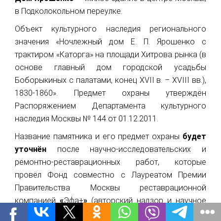
в Подколокольном переулке.
Объект культурного наследия регионального
значения «Ночлежный дом Е. П. Ярошенко с
трактиром «Каторга» на площади Хитрова рынка (в
основе главный дом городской усадьбы
Боборыкиных с палатами, конец XVII в. – XVIII вв.),
1830-1860». Предмет охраны утверждён
Распоряжением Департамента культурного
наследия Москвы № 144 от 01.12.2011.
Название памятника и его предмет охраны
будет
уточнён
после научно-исследовательских и
ремонтно-реставрационных работ, которые
провёл Фонд совместно с Лауреатом Премии
Правительства Москвы реставрационной
компанией
«
Эфа+
»
(авторский надзор и научное
руководство — архитектор-реставратор В. С.