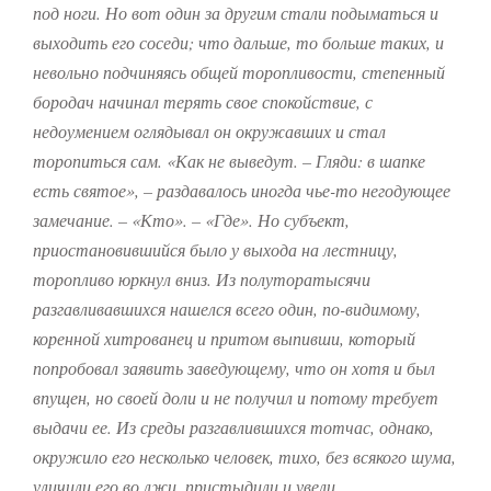
под ноги.
Но вот один за другим стали подыматься и
выходить его соседи; что дальше, то больше таких, и
невольно подчиняясь общей торопливости, степенный
бородач начинал терять свое спокойствие, с
недоумением оглядывал он окружавших и стал
торопиться сам. «Как не выведут. – Гляди: в шапке
есть святое», – раздавалось иногда чье-то негодующее
замечание.
– «Кто».
– «Где».
Но субъект,
приостановившийся было у выхода на лестницу,
торопливо юркнул вниз.
Из полуторатысячи
разгавливавшихся нашелся всего один, по-видимому,
коренной хитрованец и притом выпивши, который
попробовал заявить заведующему, что он хотя и был
впущен, но своей доли и не получил и потому требует
выдачи ее.
Из среды разгавлившихся тотчас, однако,
окружило его несколько человек, тихо, без всякого шума,
уличили его во лжи, пристыдили и увели,