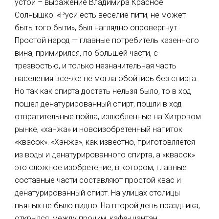
устой – выражение Владимиpa Красное
Солнышко: «Руси есть веселие пити, не может
быть того быти», был наглядно опровергнут.
Простой народ — главные потребитель казенного
вина, примирился, по большей части, с
трезвостью, и только незначительная часть
населения все-же нe могла обойтись без спирта.
Но так как спирта достать нельзя было, то в ход
пошел денатурированный спирт, пошли в ход
отвратительные пойла, излюбленные на Хитровом
рынке, «ханжа» и новоизобретенный напиток
«квасок». «Ханжа», как известно, приготовляется
из воды и денатурированного спирта, а «квасок»
это сложное изобретение, в котором, главные
составные части составляют простой квас и
денатурированный спирт. На улицах столицы
пьяных не было видно. На второй день праздника,
открылся, между прочим, кафе-шантан,