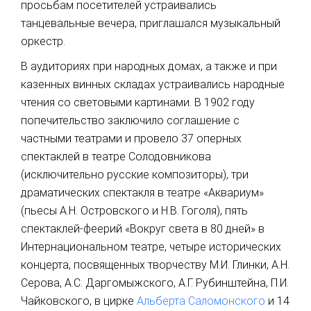
просьбам посетителей устраивались
танцевальные вечера, приглашался музыкальный
оркестр.
В аудиториях при народных домах, а также и при
казенных винных складах устраивались народные
чтения со световыми картинами. В 1902 году
попечительство заключило соглашение с
частными театрами и провело 37 оперных
спектаклей в театре Солодовникова
(исключительно русские композиторы), три
драматических спектакля в театре «Аквариум»
(пьесы А.Н. Островского и Н.В. Гоголя), пять
спектаклей-феерий «Вокруг света в 80 дней» в
Интернациональном театре, четыре исторических
концерта, посвященных творчеству М.И. Глинки, А.Н.
Серова, А.С. Даргомыжского, А.Г. Рубинштейна, П.И.
Чайковского, в цирке
Альберта Саломонского
и 14