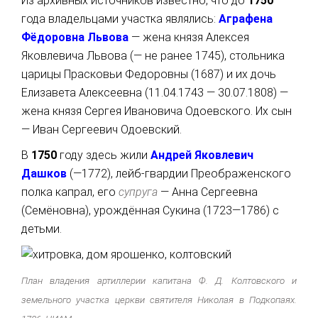
Из архивных источников известно, что до
1750
года владельцами участка являлись
:
Аграфена
Фёдоровна Львова
— жена князя Алексея
Яковлевича Львова (— не ранее 1745), стольника
царицы Прасковьи Федоровны (1687) и их дочь
Елизавета Алексеевна (11.04.1743 — 30.07.1808) —
жена князя Сергея Ивановича Одоевского. Их сын
— Иван Сергеевич Одоевский.
В
1750
году здесь жили
Андрей Яковлевич
Дашков
(—1772), лейб-гвардии Преображенского
полка капрал, его
супруга
— Анна Сергеевна
(Семёновна), урождённая Сукина (1723—1786) с
детьми.
План владения артиллерии капитана Ф. Д. Колтовского и
земельного участка церкви святителя Николая в Подкопаях.