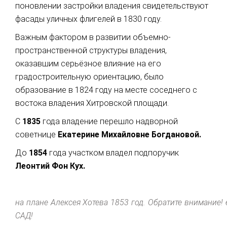
поновлении застройки владения свидетельствуют
фасады уличных флигелей в 1830 году.
Важным фактором в развитии объемно-
пространственной структуры владения,
оказавшим серьёзное влияние на его
градостроительную ориентацию, было
образование в 1824 году на месте соседнего с
востока владения Хитровской площади.
С
1835
года владение перешло надворной
советнице
Екатерине Михайловне Богдановой.
До
1854
года участком владел подпоручик
Леонтий Фон Кух.
на плане Алексея Хотева 1853 год. Обратите внимание!
САД!