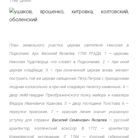
1786. ЦИАМ.
План земельного участка церкви святителя Николая в
Подкопаях. Арх. Василий Яковлев. 1759. РГАДА. 1 — церковь
Николая Чудотворца что словёт в Подкопаеве; 2 — при оной
церкви кладбище; 3 — при означенной церкви вновь желает
построить той же церкви священник Пётр Петров с приходскими
людьми колокольню и при ней кладовую палатку каменные; 4 —
двор лейб-гвардии Преображенского полку майора и кавалера
Фёдора Ивановича Ушакова; 5 — двор господина Толстова; 6 —
переулки проезжие; 7 — красная линия значит указанную
уступку
для справки:
Василий Семёнович Яковлев
— русский
архитектор, коллежский асессор. В 1772 — архитектор
Кремлёвской экспедиции. С 1784 — Курский губернский