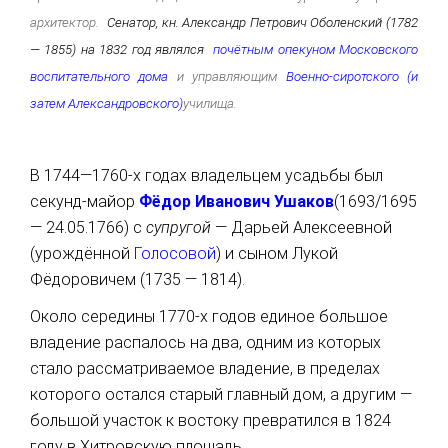
архитектор.
Сенатор, кн. Александр Петрович Оболенский (1782
— 1855) на 1832 год являлся
почётным опекуном Московского
воспитательного дома
и управляющим
Военно-сиротского (и
затем Александровского)
училища.
В 1744—1760-х годах владельцем усадьбы был
секунд-майор
Фёдор Иванович Ушаков
(
1693/1695
— 24.05.1766) с
супругой
— Дарьей Алексеевной
(урождённой
Голосовой
) и сыном Лукой
Фёдоровичем (1735 — 1814)
.
Около середины 1770-х годов единое большое
владение распалось на два, одним из которых
стало рассматриваемое владение, в пределах
которого остался старый главный дом, а другим —
большой участок к востоку превратился в 1824
году в Хитровскую площадь.