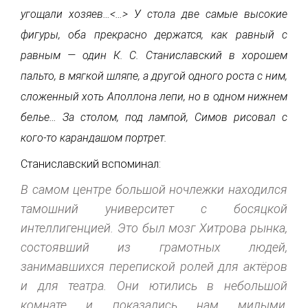
угощали хозяев…<…> У стола две самые высокие
фигуры, оба прекрасно держатся, как равный с
равным — один К. С. Станиславский в хорошем
пальто, в мягкой шляпе, а другой одного роста с ним,
сложенный хоть Аполлона лепи, но в одном нижнем
белье… За столом, под лампой, Симов рисовал с
кого-то карандашом портрет.
Станиславский вспоминал:
В самом центре большой ночлежки находился
тамошний университет с босяцкой
интеллигенцией. Это был мозг Хитрова рынка,
состоявший из грамотных людей,
занимавшихся перепиской ролей для актёров
и для театра. Они ютились в небольшой
комнате и показались нам милыми,