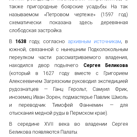
также пригородные боярские усадьбы. На так
называемом «Петровом чертеже» (1597 год)
схематически показана здесь деревянная
слободская застройка.
В
1638
году, согласно
архивным источникам
, в
южной, связанной с нынешним Подколокольным
переулком части рассматриваемого владения,
находился двор подьячего
Сергея Беликова
(который в 1627 году вместе с Григорием
Алексеевичем Загрязским руководил экспедицией
рудознатцев — Ганц Герольт, Самуил Фрик,
иноземец Иван Зорен, подмастерье Павлик Шмоль
и переводчик Тимофей Фаннемин — для
отыскания медной руды в Пермском крае).
В середине XVII века во владении Сергея
Беликова появляются Палаты.