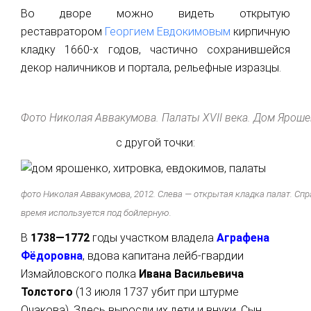
Во дворе можно видеть открытую
реставратором
Георгием Евдокимовым
кирпичную
кладку 1660-х годов, частично сохранившейся
декор наличников и портала, рельефные изразцы.
Фото Николая Аввакумова. Палаты XVII века. Дом Яроше
с другой точки:
фото Николая Аввакумова, 2012. Слева — открытая кладка палат. Сп
время используется под бойлерную.
В
1738—1772
годы участком владела
Аграфена
Фёдоровна
, вдова капитана лейб-гвардии
Измайловского полка
Ивана Васильевича
Толстого
(13 июля 1737 убит при штурме
Очакова). Здесь выросли их дети и внуки.
Сын