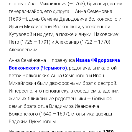
его сын Иван Михайлович (—1763), бригадир, затем
генерал-майор, его
супруга
— Анна Семёновна
(1693 —), дочь Семёна Давыдовича Волконского и
Ирины Михайловны Волконской, урождённой
Кутузовой и их дети, а позже и внуки Шаховские:
Пётр (1725 — 1791) и Александр (1722 — 1770)
Алексеевичи.
Анна Семёновна — правнучка
Ивана Фёдоровича
Волконского (Чермного)
,
родоначальника этой
ветви Волконских. Анна Семёновна и Иван
Михайлович были двоюродными брат с сестрой.
Интересно, что неподалёку, в соседнем владении,
жили их ближайшие родственники — большая
семья брата отца Владимира Ивановича
Волконского (1640 — 1697), стольника царицы
Евдокии Лукьяновны.