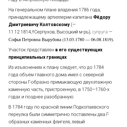
На генеральном плане владения 1786 года,
принадлежащему артиллерии капитана
Фёдору
Дмитриевичу Колтовскому
(—
11.12
.
1814,†Серпухов, Высоцкий м-рь),
супруга
—
Софья Петровна Вырубова (13.03.1780 — 06.08.1819).
Участок представлен
в его существующих
принципиальных границах
.
Из изъяснениях к плану следует, что до 1784
года объём главного дома имел с северной
стороны Г-образно примыкающую двухэтажную
каменную часть, пристроенную, в 1750—1760-х
годах и позднее разобранную.
В 1784 году по красной линии Подкопаевского
переулка были симметрично поставлены два Г-
образных каменных флигеля, левый