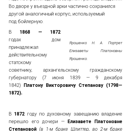
Во дворе у въездной арки частично сохранился
другой аналогичный корпус, используемый
под бойлерную.
В
1868 — 1872
годах дом
Ярошенко Н. А. Портрет
принадлежал
Елизаветы Платоновны
действительному
Ярошенко.
статскому
советнику, архангельскому гражданскому
губернатору (7 июня 1839 — 9 декабря
1842)
Платону Викторовичу Степанову (1798—
1872).
В
1872
году по духовному завещанию владение
перешло его дочери —
Елизавете Платоновне
Степановой
(в 1-м браке Шлиттер, во 2-м браке