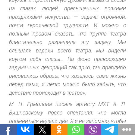
на глазах людей, пресыщенных всякими
праздниками искусства, — задача огромной,
почти героической трудности. И можно с
полным правом сказать, что труппа театра
блистательно разрешила эту задачу. Мы
слышали вздохи всего театра, мы видели
кругом себя слезы… На фоне превосходно
задуманных декораций так ярко, так правдиво
рисовались образы, что казалось, сама жизнь
перед вами, и легко можно было забыть, что
действие происходит в театре».
М. Н. Ермолова писала артисту МХТ А. Л.
Вишневскому после спектакля: «не могла
опомниться недели две. Я и не запомню, чтобы
что-нибудь за последнее время произвело на