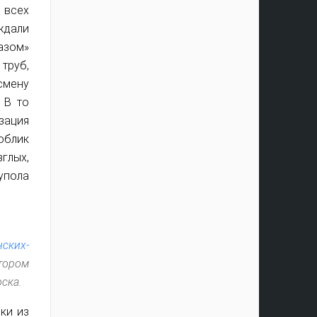
 всех
ждали
азом»
труб,
смену
 В то
зация
облик
глых,
упола
ских-
тором
ска.
ки из