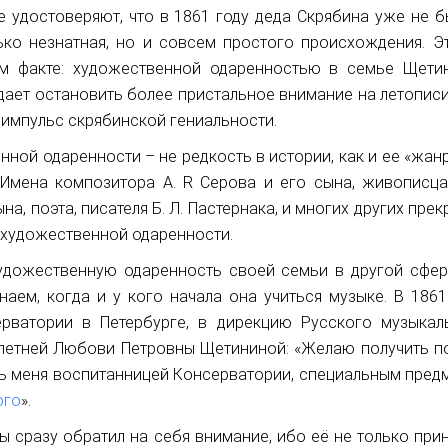
 удостоверяют, что в 1861 году деда Скрябина уже не б
ко незнатная, но и совсем простого происхождения. Э
м факте: художественной одаренностью в семье Щети
дает остановить более пристальное внимание на летописи
и импульс скрябинской гениальности.
нной одаренности – не редкость в истории, как и ее «жан
Имена композитора А. R Серова и его сына, живописца 
на, поэта, писателя Б. Л. Пастернака, и многих других пре
-художественной одаренности.
удожественную одаренность своей семьи в другой сфер
аем, когда и у кого начала она учиться музыке. В 1861 
ерватории в Петербурге, в дирекцию Русского музыкал
летней Любови Петровны Щетининой: «Желаю получить п
ь меня воспитанницей Консерватории, специальным пред
ого
».
ы сразу обратил на себя внимание, ибо её не только прин