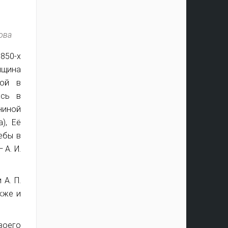
ова
1850-х
нщина
бой в
ась в
ниной
), Её
ебы в
 А. И.
А. П.
кже и
воего