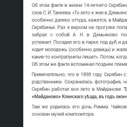
Об этом факте в жизни 14-летнего Скрябин
слов С. И. Танеева: «То лето я жил в Демьян
особенно далеко оттуда, кажется, в Майда
Скрябиных. Раз я верхом на прогулке попа
забрал с собой А. Н. в Демьяново пос
успевает.
Посадил его в парке под дуб и да
ходит молодежь (особенно девицы) и жалеют
какие-то контрапункты пишет». Потом, когд
Об этом же факте вспоминал позднее племянн
Примечательно, что в 1898 году Скрябин 
родственники. Сохранилась фотография, н
Скрябин работал все лето в Майданове.
Т
«Майданово» Клинскаго уѣзда, въ годъ окон­
Там же родилась его дочь Римма. Чайков
основан музей композитора.