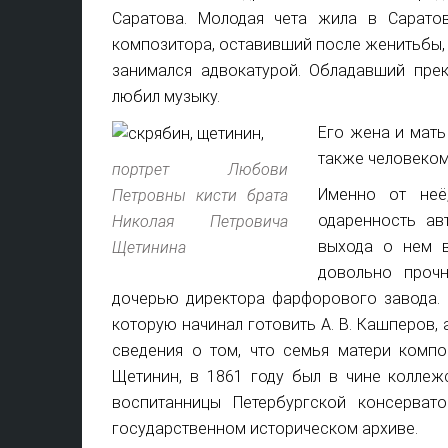
Саратова. Молодая чета жила в Саратов
композитора, оставивший после женитьбы, 
занимался адвокатурой. Обладавший пре
любил музыку.
Его жена и мат
также человеком
портрет Любови
Именно от неё
Петровны кисти брата
одаренность ав
Николая Петровича
выхода о нем в
Щетинина
довольно проч
дочерью директора фарфорового завода. В
которую начинал готовить А. В. Кашперов, 
сведения о том, что семья матери компо
Щетинин, в 1861 году был в чине коллеж
воспитанницы Петербургской консерват
государственном историческом архиве.