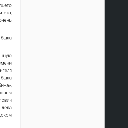
ущего
тета,
очень
, была
енную
емени
нгеля
 была
ина»,
кованы
лович
 дела
дском