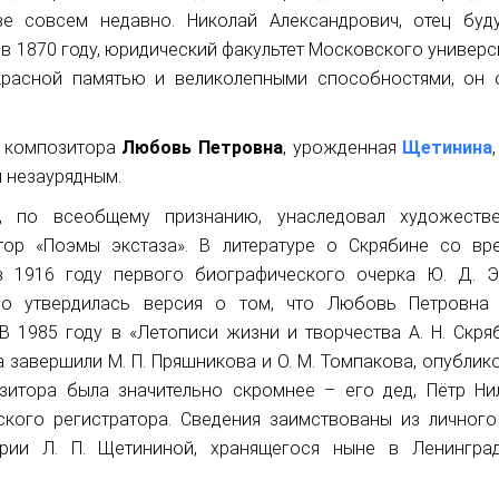
е совсем недавно. Николай Александрович, отец буд
в 1870 году, юридический факультет Московского универси
красной памятью и великолепными способностями, он 
ь композитора
Любовь Петровна
, урожденная
Щетинина
 незаурядным.
, по всеобщему признанию, унаследовал художеств
тор «Поэмы экстаза». В литературе о Скрябине со вр
 1916 году первого биографического очерка Ю. Д. Э
но утвердилась версия о том, что Любовь Петровна
 1985 году в «Летописи жизни и творчества А. Н. Скряб
а завершили М. П. Пряшникова и О. М. Томпакова, опубли
зитора была значительно скромнее – его дед, Пётр Ни
ского регистратора. Сведения заимствованы из личного
ории Л. П. Щетининой, хранящегося ныне в Ленингра