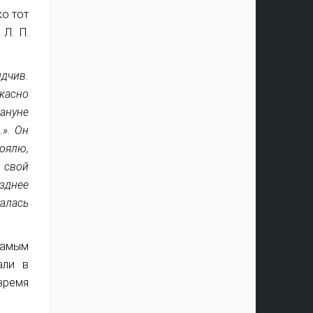
ко тот
Л. П.
дчив.
ужасно
ануне
…». Он
оялю,
в свой
озднее
талась
самым
али в
время