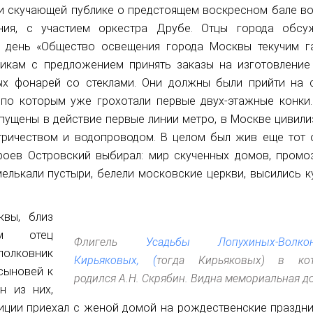
ли скучающей публике о предстоящем воскресном бале во
ния, с участием оркестра Друбе. Отцы города обсу
от день «Общество освещения города Москвы текучим г
икам с предложением принять заказы на изготовление 
ных фонарей со стеклами. Они должны были прийти на 
по которым уже грохотали первые двух-этажные конки.
 пущены в действие первые линии метро, в Москве цивили
тричеством и водопроводом. В целом был жив еще тот 
героев Островский выбирал: мир скученных домов, промоз
елькали пустыри, белели московские церкви, высились к
квы, близ
ом отец
Флигель
Усадьбы Лопухиных-Волкон
полковник
Кирьяковых, (
тогда Кирьяковых) в ко
сыновей к
родился А.Н. Скрябин. Видна мемориальная до
н из них,
иции приехал с женой домой на рождественские праздни