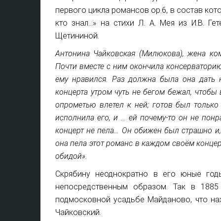
первого цикла романсов ор.6, в состав кот
кто знал…» на стихи Л. А. Мея из И.В. Ге
Щетининой.
Антонина Чайковская (Милюкова), жена ко
Почти вместе с ним окончила консерваторию 
ему нравился. Раз должна была она дать 
концерта утром чуть не бегом бежал, чтобы в
опрометью влетел к ней; готов был только
исполнила его, и … ей почему-то он не пон
концерт не пела… Он обижен был страшно и,
она пела этот романс в каждом своём концер
обидой».
Скрябину неоднократно в его юные год
непосредственным образом. Так в 1885
подмосковной усадьбе Майданово, что на
Чайковский.