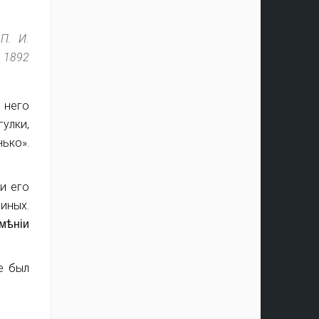
П. И.
 1892
м него
гулки,
нько».
и его
иных.
имѣніи
е был