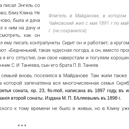
а писал Энгель со
ово, близ Клина. Не
Флигель в Майданове, в котором 
ново, была и дача
Чайковский жил с мая 1891 г.по май
л к ним на дачу и
г. (не сохранился)
мотреть, как он
л ему писать контрапункты. Сидит он и работает, а круго
: «Бедненький, такая чудесная погода, а он, вместо про
а я его отпустил, они своё наверстали и погуляли хороше
ик С. И. Танеева, сын его брата П. В. Танеев.
с семьей вновь поселился в Майданове. Там жили также 
а которой запечатлена вся многочисленная семья Скряб
ретья соната, ор. 23, fis-moll, написана въ 1897 году, въ 
чанія второй сонаты. Издана М. П. Бѣляевымъ въ 1898 г.
ского к тому времени не было в живых, но в Клину уж
* * *