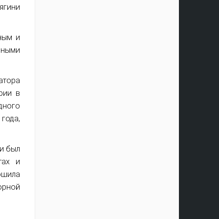
ягини
ным и
рными
атора
рии в
дного
года,
и был
тах и
ршила
орной