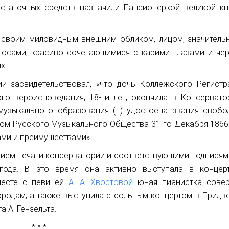
статочных средств назначили
Пансионеркой великой кн
 своим миловидным внешним обликом, лицом, значитель
лосами, красиво сочетающимися с карими глазами и че
х.
и засвидетельствовал, «что дочь Коллежского Регистр
о вероисповедания, 18-ти лет, окончила в Консервато
музыкального образования (…) удостоена звания свобо
ом Русского Музыкального Общества 31-го Декабря 1866 
ми и преимуществами».
ием печати консерватории и соответствующими подписям
ода. В это время она активно выступала в концер
вместе с певицей
А. А. Хвостовой
юная пианистка сове
родам, а также выступила с сольным концертом в Придв
 А. Гензельта.
* * *