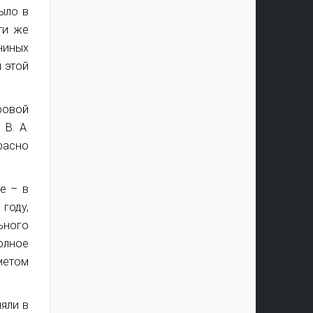
ыло в
ти же
ниных
 этой
ровой
В. А.
красно
е – в
году,
ьного
олное
метом
яли в