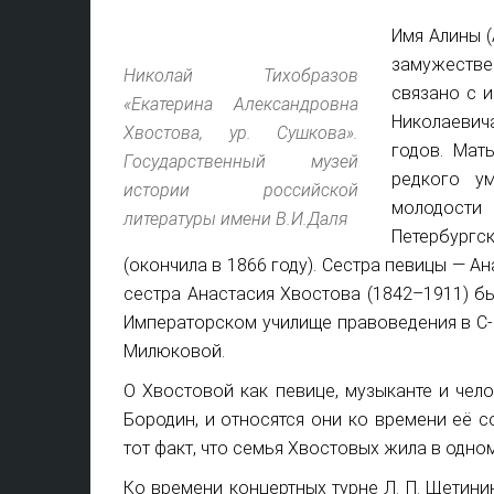
Имя Алины 
замужеств
Николай Тихобразов
связано с и
«Екатерина Александровна
Николаевича
Хвостова, ур. Сушкова».
годов. Мат
Государственный музей
редкого у
истории российской
молодости
литературы имени В.И.Даля
Петербургс
(окончила в 1866 году). Сестра певицы — 
сестра Анастасия Хвостова (1842–1911) б
Императорском училище правоведения в С-Пб
Милюковой.
О Хвостовой как певице, музыканте и чело
Бородин, и относятся они ко времени её 
тот факт, что семья Хвостовых жила в одном
Ко времени концертных турне Л. П. Щетини