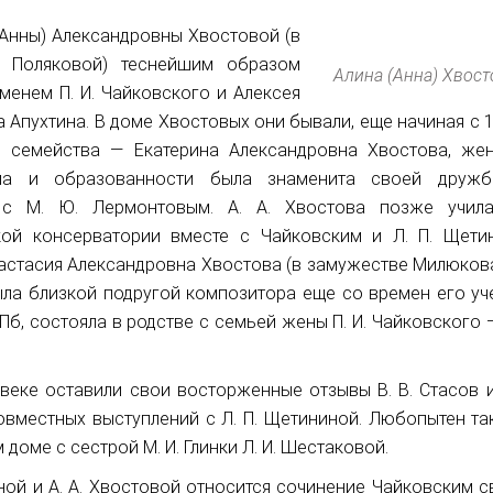
(Анны) Александровны Хвостовой (в
е Поляковой) теснейшим образом
Алина (Анна) Хвост
менем П. И. Чайковского и Алексея
 Апухтина. В доме Хвостовых они бывали, еще начиная с 
ь семейства — Екатерина Александровна Хвостова, же
ма и образованности была знаменита своей друж
 с М. Ю. Лермонтовым. А. А. Хвостова позже учил
кой консерватории вместе с Чайковским и Л. П. Щети
Анастасия Александровна Хвостова (в замужестве Милюкова
ыла близкой подругой композитора еще со времен его уч
, состояла в родстве с семьей жены П. И. Чайковского —
веке оставили свои восторженные отзывы В. В. Стасов и 
совместных выступлений с Л. П. Щетининой. Любопытен та
 доме с сестрой М. И. Глинки Л. И. Шестаковой.
ной и А. А. Хвостовой относится сочинение Чайковским с