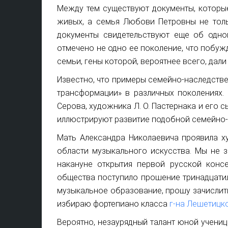
Между тем существуют документы, которые
живых, а семья Любови Петровны не толь
документы свидетельствуют еще об одно
отмечено не одно ее поколение, что побуж
семьи, гены которой, вероятнее всего, дал
Известно, что примеры семейно-наследстве
трансформации» в различных поколениях. 
Серова, художника Л. О. Пастернака и его сы
иллюстрируют развитие подобной семейно
Мать Александра Николаевича проявила х
области музыкального искусства. Мы не зн
накануне открытия первой русской конс
общества поступило прошение тринадцати
музыкальное образование, прошу зачислит
избираю фортепиано класса
г-на Лешетицк
Вероятно, незаурядный талант юной учениц