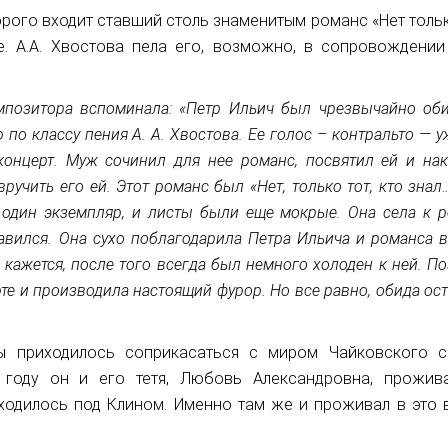
орого входит ставший столь знаменитым романс «Нет толь
те. А.А. Хвостова пела его, возможно, в сопровождении 
мпозитора вспоминала: «Петр Ильич был чрезвычайно оби
по классу пения А. А. Хвостова. Ее голос – контральто — 
концерт. Муж сочинил для нее романс, посвятил ей и нак
ручить его ей. Этот романс был «Нет, только тот, кто знал
 один экземпляр, и листы были еще мокрые. Она села к р
равился. Она сухо поблагодарила Петра Ильича и романса 
 кажется, после того всегда был немного холоден к ней. П
те и производила настоящий фурор. Но все равно, обида ос
ы приходилось соприкасаться с миром Чайковского 
 году он и его тетя, Любовь Александровна, прожив
ходилось под Клином. Именно там же и проживал в это 