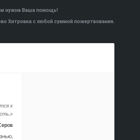
ам нужна Ваша помощь!
ово Хитровка с любой суммой пожертвования.
тся к
сть.»
Серов
знью,