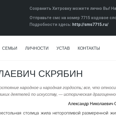
Сохранить Хитровку можете лично Вы! Н
Отправьте смс на номер 7715 кодовое сл
Подробности здесь:
http://sms7715.ru/
СЕМЬИ
ЛИЧНОСТИ
УСТАВ
КОНТАКТЫ
ЛАЕВИЧ СКРЯБИН
остояние народное и народная гордость; все, что относи
ликих деятелей по искусству, — историческая драгоценно
Александр Николаевич 
рестольная столица жила неторопливой размеренной жи