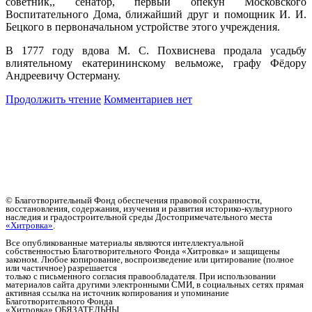
советник,, сенатор, первый опекун Московского
Воспитательного Дома, ближайший друг и помощник И. И.
Бецкого в первоначальном устройстве этого учреждения.
В 1777 году вдова М. С. Похвиснева продала усадьбу
влиятельному екатерининскому вельможе, графу Фёдору
Андреевичу Остерману.
Продолжить чтение
Комментариев нет
© Благотворительный Фонд обеспечения правовой сохранности,
восстановления, содержания, изучения и развития историко-культурного
наследия и градостроительной среды Достопримечательного места
«Хитровка»
.
Все опубликованные материалы являются интеллектуальной
собственностью Благотворительного Фонда «Хитровка» и защищены
законом. Любое копирование, воспроизведение или цитирование (полное
или частичное) разрешается
только с письменного согласия правообладателя. При использовании
материалов сайта другими электронными СМИ, в социальных сетях прямая
активная ссылка на источник копирования и упоминание
Благотворительного Фонда
«Хитровка» ОБЯЗАТЕЛЬНЫ.