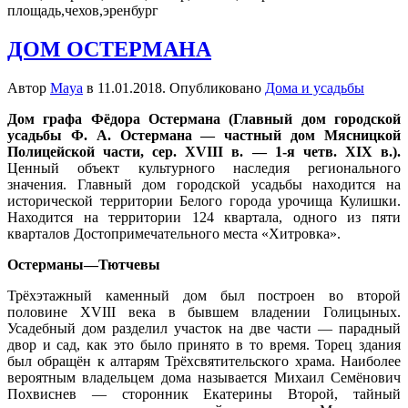
площадь,чехов,эренбург
ДОМ ОСТЕРМАНА
Автор
Maya
в
11.01.2018
. Опубликовано
Дома и усадьбы
Дом графа Фёдора Остермана (Главный дом городской
усадьбы Ф. А. Остермана — частный дом Мясницкой
Полицейской части, сер. XVIII в. — 1-я четв. XIX в.).
Ценный объект культурного наследия регионального
значения. Главный дом городской усадьбы находится на
исторической территории Белого города урочища Кулишки.
Находится на территории 124 квартала, одного из пяти
кварталов Достопримечательного места «Хитровка».
Остерманы—Тютчевы
Трёхэтажный каменный дом был построен во второй
половине XVIII века в бывшем владении Голицыных.
Усадебный дом разделил участок на две части — парадный
двор и сад, как это было принято в то время. Торец здания
был обращён к алтарям Трёхсвятительского храма. Наиболее
вероятным владельцем дома называется Михаил Семёнович
Похвиснев — сторонник Екатерины Второй, тайный