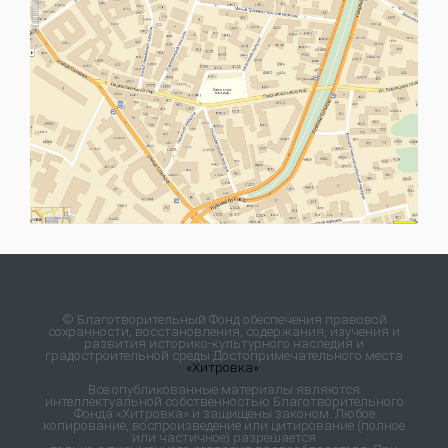
© Благотворительный Фонд обеспечения правовой
сохранности, восстановления, содержания, изучения и
развития историко-культурного наследия и
градостроительной среды Достопримечательного места
«Хитровка»
.
Все опубликованные материалы являются
интеллектуальной собственностью Благотворительного
Фонда «Хитровка» и защищены законом. Любое
копирование, воспроизведение или цитирование (полное
или частичное) разрешается