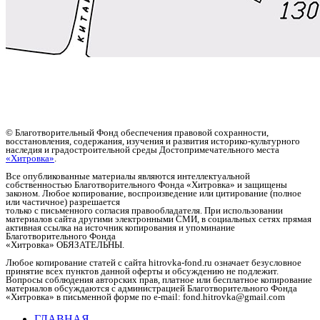
© Благотворительный Фонд обеспечения правовой сохранности,
восстановления, содержания, изучения и развития историко-культурного
наследия и градостроительной среды Достопримечательного места
«Хитровка»
.
Все опубликованные материалы являются интеллектуальной
собственностью Благотворительного Фонда «Хитровка» и защищены
законом. Любое копирование, воспроизведение или цитирование (полное
или частичное) разрешается
только с письменного согласия правообладателя. При использовании
материалов сайта другими электронными СМИ, в социальных сетях прямая
активная ссылка на источник копирования и упоминание
Благотворительного Фонда
«Хитровка» ОБЯЗАТЕЛЬНЫ.
Любое копирование статей c сайта hitrovka-fond.ru означает безусловное
принятие всех пунктов данной оферты и обсуждению не подлежит.
Вопросы соблюдения авторских прав, платное или бесплатное копирование
материалов обсуждаются с администрацией Благотворительного Фонда
«Хитровка» в письменной форме по e-mail: fond.hitrovka@gmail.com
ГЛАВНАЯ