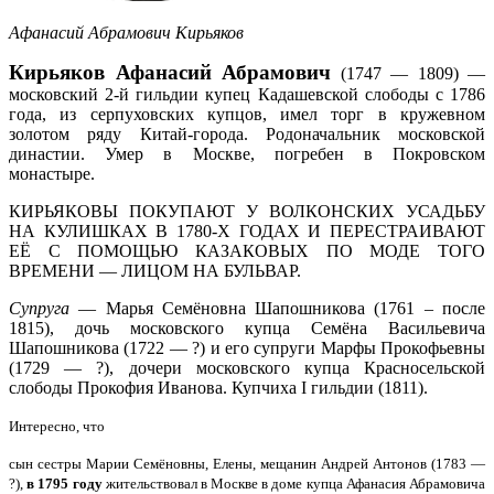
Афанасий Абрамович Кирьяков
Кирьяков Афанасий Абрамович
(1747 — 1809) —
московский 2-й гильдии купец Кадашевской слободы с 1786
года, из серпуховских купцов, имел торг в кружевном
золотом ряду Китай-города. Родоначальник московской
династии. Умер в Москве, погребен в Покровском
монастыре.
КИРЬЯКОВЫ ПОКУПАЮТ У ВОЛКОНСКИХ УСАДЬБУ
НА КУЛИШКАХ В 1780-Х ГОДАХ И ПЕРЕСТРАИВАЮТ
ЕЁ С ПОМОЩЬЮ КАЗАКОВЫХ ПО МОДЕ ТОГО
ВРЕМЕНИ — ЛИЦОМ НА БУЛЬВАР.
Супруга
— Марья Семёновна Шапошникова (1761 – после
1815), дочь московского купца Семёна Васильевича
Шапошникова (1722 — ?) и его супруги Марфы Прокофьевны
(1729 — ?), дочери московского купца Красносельской
слободы Прокофия Иванова. Купчиха I гильдии (1811).
Интересно, что
сын сестры Марии Семёновны, Елены, мещанин Андрей Антонов (1783 —
?),
в 1795 году
жительствовал в Москве в доме купца Афанасия Абрамовича