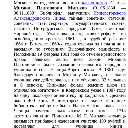
Московском отделении военных
кантонистов
.
Сын
—
Михаил Платонович Митьков
(01.06.1834 —
06.11.1889). Библиофил, выпускник
Императорского
Александровского Лицея
, тайный советник, статский
советник, статс-секретарь Государственного совета,
гласный Петербургской городской Думы, почетный
мировой судья. Участвовал в подготовке реформы по
освобождению крестьян 1861 г., в судебной реформе
1864 г. В начале 1860-х годов отвечал за печатание и
рассылку по губерниям Высочайшего манифеста и
Положения 19 февраля 1861 года об отмене крепостного
права. Главным делом всей жизни Михаила
Платоновича было создание начального народного
училища в селе Чернцы-Воротынских. В 1861 году,
благодаря попечителю Михаилу Митькову, начальное
училище уже действовало, в нем обучалось 32 мальчика
и 6 девочек. Книжные фонды земских школ не
отличались богатством: в Ковровском уезде в 1887 году
на одну школьную библиотеку приходилось в среднем
около 400 книг. В некоторых начальных училищах
библиотек вообще не было. На этом фоне школа села
Чернцы заметно выделялась: она имела 1718
экземпляров книг! Попечитель М. П. Митьков «помощь
оказывает прибавкой жалования учителю 100 рублей и
доставляет для училища книги».