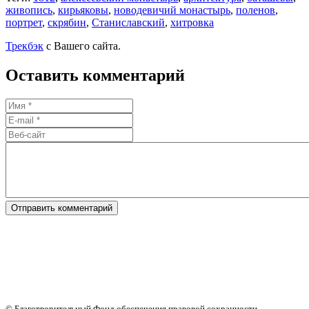
живопись
,
кирьяковы
,
новодевичий монастырь
,
поленов
,
портрет
,
скрябин
,
Станиславский
,
хитровка
Трекбэк
с Вашего сайта.
Оставить комментарий
Отправить комментарий
© Благотворительный Фонд обеспечения правовой сохранности,