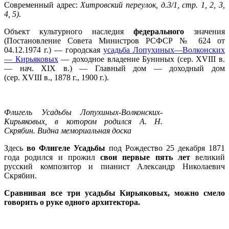
С
овременный адрес:
Хитровский переулок, д.3/1, стр. 1, 2, 3,
4, 5)
.
Объект культурного наследия
федерального
значения
(Постановление Совета Министров РСФСР № 624 от
04.12.1974 г.) — городская
усадьба Лопухиных—Волконских
— Кирьяковых
— доходное владение Буниных (сер. XVIII в.
— нач. XIX в.) — Главный дом — доходный дом
(сер. XVIII в., 1878 г., 1900 г.).
Флигель Усадьбы Лопухиных-Волконских-
Кирьяковых, в котором родился А. Н.
Скрябин. Видна мемориальная доска
Здесь
во Флигеле Усадьбы
под Рождество 25 декабря 1871
года родился и прожил
свои первые пять лет
великий
русский композитор и пианист Александр Николаевич
Скрябин.
Сравнивая все три усадьбы Кирьяковых, можно смело
говорить о руке одного архитектора.