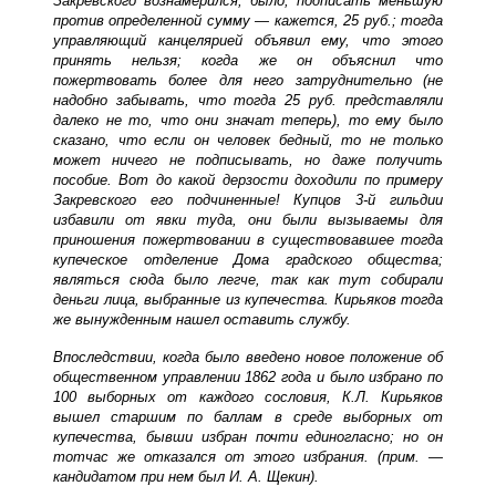
Закревского вознамерился, было, подписать меньшую
против определенной сумму — кажется, 25 руб.; тогда
управляющий канцелярией объявил ему, что этого
принять нельзя; когда же он объяснил что
пожертвовать более для него затруднительно (не
надобно забывать, что тогда 25 руб. представляли
далеко не то, что они значат теперь), то ему было
сказано, что если он человек бедный, то не только
может ничего не подписывать, но даже получить
пособие. Вот до какой дерзости доходили по примеру
Закревского его подчиненные! Купцов 3-й гильдии
избавили от явки туда, они были вызываемы для
приношения пожертвовании в существовавшее тогда
купеческое отделение Дома градского общества;
являться сюда было легче, так как тут собирали
деньги лица, выбранные из купечества. Кирьяков тогда
же вынужденным нашел оставить службу.
Впоследствии, когда было введено новое положение об
общественном управлении 1862 года и было избрано по
100 выборных от каждого сословия, К.Л. Кирьяков
вышел старшим по баллам в среде выборных от
купечества, бывши избран почти единогласно; но он
тотчас же отказался от этого избрания. (прим. —
кандидатом при нем был И. А. Щекин).