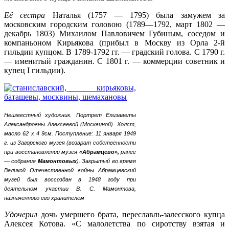
Её сестра
Наталья (1757 — 1795) была замужем за
московским городским головою (1789—1792, март 1802 —
декабрь 1803) Михаилом Павловичем Губиным, соседом и
компаньоном Кирьякова (прибыл в Москву из Орла 2-й
гильдии купцом. В 1789-1792 гг. — градский голова. С 1790 г.
— именитый гражданин. С 1801 г. — коммерции советник и
купец I гильдии).
Неизвестный художник. Портрет Елизаветы
Александровны Алексеевой (Москвиной).
Холст,
масло 62 х 4 9см.
Поступление: 11 января 1949
г. из Загорского музея (возврат собственности
при восстановлении музея
«Абрамцево»,
ранее
— собрание
Мамонтовых
). Закрытый во время
Великой Отечественной войны Абрамцевский
музей был воссоздан в 1948 году при
деятельном участии В. С. Мамонтова,
назначенного его хранителем
Удочерил
дочь умершего брата, переславль-залесского купца
Алексея Котова. «С малолетства по сиротству взятая и