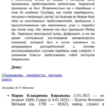
приглашены представители купечества, Закревский
приглашен не был. Возможностью же к доведению о
том до сведения Государя, как тогда передавалось,
послужил следующий случай: на бывшем во дворце балу
один из иностранных представителей, прибывших к
присутствованию при короновании, упал и повредил
при этом ногу, для лечения его был приглашен Федор
Ив. Черепахин (московский купец, фабрикант, в то же
время состоявший костоправом императорских
театров), который был в числе изгнанных из
экзерциргауза распорядителей и потому
воспользовавшийся случаем передать кому следует о
сказанном Классы представляли собой поступке
Закревского.
Дети:
Экслибрис М. П. Миткова
Мария Клавдиевна Кирьякова
(?.01.1815 — не
позднее 1849).
Супруг
(с 8.01.1832) — Платон Фотиевич
Митьков (ок. 1798 — 1856?), майор, служил в