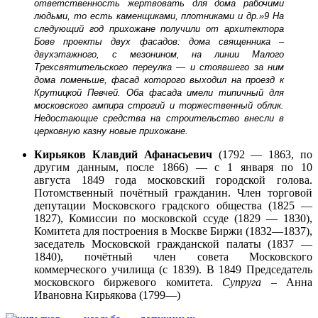
ответственность жертвовать для дома рабочими
людьми, то есть каменщиками, плотниками и др.»9 На
следующий год прихожане получили от архитектора
Бове проекты двух фасадов: дома священника –
двухэтажного, с мезонином, на линии Малого
Трехсвятительского переулка — и стоявшего за ним
дома поменьше, фасад которого выходил на проезд к
Крутицкой Певчей. Оба фасада имели типичный для
московского ампира строгий и торжественный облик.
Недостающие средства на строительство внесли в
церковную казну новые прихожане.
Кирьяков Клавдий Афанасьевич
(1792 — 1863, по
другим данным, после 1866) — с 1 января по 10
августа 1849 года московский городской голова.
Потомственный почётный гражданин. Член торговой
депутации Московского градского общества (1825 —
1827), Комиссии по московской ссуде (1829 — 1830),
Комитета для построения в Москве Биржи (1832—1837),
заседатель Московской гражданской палаты (1837 —
1840), почётный член совета Московского
коммерческого училища (с 1839). В 1849
Председатель
московского биржевого комитета.
Супруга
– Анна
Ивановна Кирьякова (1799—)