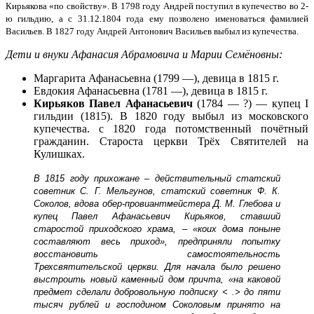
Кирьякова «по свойству». В 1798 году Андрей поступил в купечество во 2-
ю гильдию, а с 31.12.1804 года ему позволено именоваться фамилией
Васильев. В 1827 году Андрей Антонович Васильев выбыл из купечества.
Дети и внуки Афанасия Абрамовича и Марии Семёновны:
Маргарита Афанасьевна (1799 —), девица в 1815 г.
Евдокия Афанасьевна (1781 —), девица в 1815 г.
Кирьяков Павел Афанасьевич
(1784 — ?) — купец I
гильдии (1815). В 1820 году выбыл из московского
купечества. с 1820 года потомственный почётный
гражданин. Староста церкви Трёх Святителей на
Кулишках.
В 1815 году прихожане – действительный статский
советник С. Г. Мельгунов, статский советник Ф. К.
Соколов, вдова обер-провиантмейстера Д. М. Глебова и
купец Павел Афанасьевич Кирьяков, ставший
старостой приходского храма, – «коих дома поныне
составляют весь приход», предприняли попытку
восстановить самостоятельность
Трехсвятительской церкви. Для начала было решено
выстроить новый каменный дом причта, «на каковой
предмет сделали добровольную подписку < .> до пяти
тысяч рублей и господином Соколовым принято на