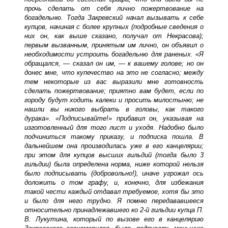
прочь сделать от себя лично пожертвование на
богадельню. Тогда Закревский начал вызывать к себе
купцов, начиная с более крупных (подробные сведения о
них он, как выше сказано, получал от Некрасова);
первым вызванным, принятым им лично, он объявил о
необходимости устроить богадельню для раненых. «Я
обращался, — сказал он им, — к вашему голове; но он
донес мне, что купечество на это не согласно; между
тем некоторые из вас выразили мне готовность
сделать пожертвование; приятно вам будет, если по
городу будут ходить калеки и просить милостыню; не
нашли вы никого выбрать в головы, как такого
дурака». «Подписывайте!» прибавил он, указывая на
изготовленный для того лист и уходя. Надобно было
подчиниться такому приказу, и подписка пошла. В
дальнейшем она производилась уже в его канцелярии;
при этом для купцов высших гильдий (тогда было 3
гильдии) была определена норма, ниже которой нельзя
было подписывать (добровольно!), иначе угрожал ось
доложить о том графу, и, конечно, для избежания
такой чести каждый отдавал требуемое, хотя бы это
и было для него трудно. Я помню передававшееся
относительно принадлежавшего ко 2-й гильдии купца П.
В. Лукутина, который по вызове его в канцелярию