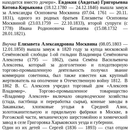
находится вместо дочери».
Евдокия (Авдотья) Григорьевна
Котова-Кирьякова
(18.12.1780 — 24.12.1846) вышла замуж
за Александра Осиповича Москвина (07.04. 1761 — 20.11.
1831), одного из родных братьев Елизаветы Осиповны
Москвиной (23.03.1759 — 22.10.1833), второй супруги (с
1778) Ивана Родионовича Баташева (15.08.1732 —
28.01.1821).
Внучка
Елизавета Александровна Москвина
(08.05.1803 —
12.01.1850) вышла замуж в 1820 году за купца московской
Семёновской слободы 1-ой гильдии Владимира Семёновича
Алексеева (1795 — 1862), сына Семёна Васильевича
Алексеева, который за долголетнюю и плодотворную
торгово-промышленную деятельность получил звание
коммерции советника, был также известен как крупный
жертвователь на ополчение в Отечественную войну 1812. В
1862 В. С. Алексеев учредил торговый дом «Алексеев
Владимир». Торгово-промышленное товарищество
«Владимир Алексеев» включало овцеводческие хозяйства
(стада, пастбища и переработка сырья), конные заводы в
Закавказье, хлопковые угодья в Средней Азии,
золотоканительную и прядильную фабрики в Москве, в
Рогожской части, механическую шерстомойню и химический
завод в селе Григоровка Харьковских уезда и губернии.
Один из их детей — Сергей (1836 — 1893) — стал отцом