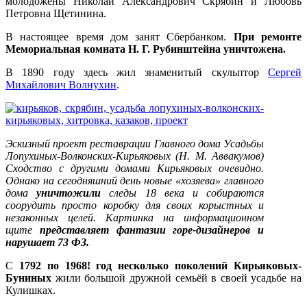
молодожёны Николай Александрович Скрябин и Любовь
Петровна Щетинина.
В настоящее время дом занят Сбербанком.
При ремонте
Мемориальная комната Н. Г. Рубинштейна уничтожена.
В 1890 году здесь жил знаменитый скульптор
Сергей
Михайлович Волнухин
.
Эскизный проект реставрации Главного дома Усадьбы
Лопухиных-Волконских-Кирьяковых (Н. М. Аввакумов)
Сходство с другими домами Кирьяковых очевидно.
Однако на сегодняшний день новые «хозяева» главного
дома
уничтожили
следы 18 века и собираются
соорудить просто коробку для своих корыстных и
незаконных целей. Картинка на информационном
щите
представляет фантазии горе-дизайнеров и
нарушает 73 ФЗ.
C
1792 по 1968! год
несколько поколений Кирьяковых-
Буниных
жили большой дружной семьёй в своей усадьбе на
Кулишках.