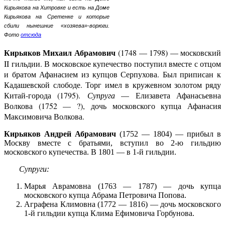
Кирьякова на Хитровке и есть на Доме
Кирьякова на Сретенке и которые
сбили нынешние «хозяева»-ворюги.
Фото
отсюда
Кирьяков Михаил Абрамович
(1748 — 1798) — московский
II гильдии. В московское купечество поступил вместе с отцом
и братом Афанасием из купцов Серпухова. Был приписан к
Кадашевской слободе. Торг имел в кружевном золотом ряду
Китай-города (1795).
Супруга
— Елизавета Афанасьевна
Волкова (1752 — ?), дочь московского купца Афанасия
Максимовича Волкова.
Кирьяков Андрей Абрамович
(1752 — 1804) — прибыл в
Москву вместе с братьями, вступил во 2-ю гильдию
московского купечества. В 1801 — в 1-й гильдии.
Супруги:
Марья Аврамовна (1763 — 1787) — дочь купца
московского купца Абрама Петровича Попова.
Аграфена Климовна (1772 — 1816) — дочь московского
1-й гильдии купца Клима Ефимовича Горбунова.