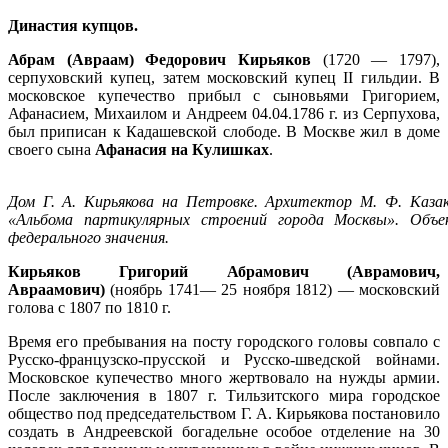
Династия купцов.
Абрам (Авраам) Федорович Кирьяков
(1720 — 1797),
серпуховский купец, затем московский купец II гильдии. В
московское купечество прибыл с сыновьями Григорием,
Афанасием, Михаилом и Андреем 04.04.1786 г. из Серпухова,
был приписан к Кадашевской слободе. В Москве жил в доме
своего сына
Афанасия на Кулишках
.
Дом Г. А. Кирьякова на Петровке. Архитектор М. Ф. Казак
«Альбома партикулярных строений города Москвы». Объе
федерального значения.
Кирьяков Григорий Абрамович (Аврамович,
Авраамович)
(ноябрь 1741— 25 ноября 1812) — московский
голова с 1807 по 1810 г.
Время его пребывания на посту городского головы совпало с
Русско-французско-прусской и Русско-шведской войнами.
Московское купечество много жертвовало на нужды армии.
После заключения в 1807 г. Тильзитского мира городское
общество под председательством Г. А. Кирьякова постановило
создать в Андреевской богадельне особое отделение на 30