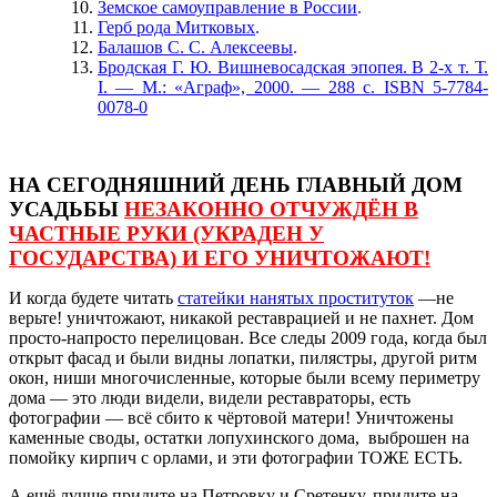
З
емское самоуправление в России
.
Герб рода Митковых
.
Балашов С. С. Алексеевы
.
Бродская Г. Ю. Вишневосадская эпопея. В 2-х т. Т.
I. — M.: «Аграф», 2000. — 288 c. ISBN 5-7784-
0078-0
НА СЕГОДНЯШНИЙ ДЕНЬ ГЛАВНЫЙ ДОМ
УСАДЬБЫ
НЕЗАКОННО ОТЧУЖДЁН В
ЧАСТНЫЕ РУКИ (УКРАДЕН У
ГОСУДАРСТВА) И ЕГО УНИЧТОЖАЮТ!
И когда будете читать
статейки нанятых проституток
—не
верьте! уничтожают, никакой реставрацией и не пахнет. Дом
просто-напросто перелицован. Все следы 2009 года, когда был
открыт фасад и были видны лопатки, пилястры, другой ритм
окон, ниши многочисленные, которые были всему периметру
дома — это люди видели, видели реставраторы, есть
фотографии — всё сбито к чёртовой матери! Уничтожены
каменные своды, остатки лопухинского дома, выброшен на
помойку кирпич с орлами, и эти фотографии ТОЖЕ ЕСТЬ.
А ещё лучше придите на Петровку и Сретенку, придите на