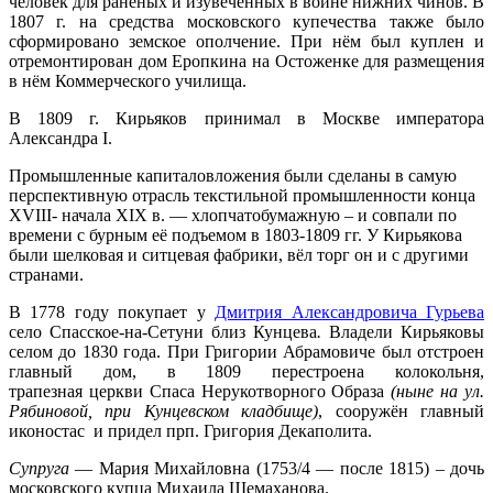
человек для раненых и изувеченных в войне нижних чинов. В
1807 г. на средства московского купечества также было
сформировано земское ополчение. При нём был куплен и
отремонтирован дом Еропкина на Остоженке для размещения
в нём Коммерческого училища.
В 1809 г. Кирьяков принимал в Москве императора
Александра I.
Промышленные капиталовложения были сделаны в самую
перспективную отрасль текстильной промышленности конца
XVIII- начала XIX в. — хлопчатобумажную – и совпали по
времени с бурным её подъемом в 1803-1809 гг. У Кирьякова
были шелковая и ситцевая фабрики, вёл торг он и с другими
странами.
В 1778 году покупает у
Дмитрия Александровича Гурьева
село Спасское-на-Сетуни близ Кунцева
.
Владели Кирьяковы
селом до 1830 года. При Григории Абрамовиче был отстроен
главный дом, в 1809 перестроена колокольня,
трапезная церкви Спаса Нерукотворного Образа
(ныне на ул.
Рябиновой, при Кунцевском кладбище)
, сооружён главный
иконостас и придел прп. Григория Декаполита.
Супруга
— Мария Михайловна (1753/4 — после 1815) – дочь
московского купца Михаила Шемаханова.