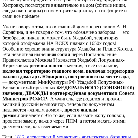
Хитровку, посмотрите внимательно на дом (сбитые ниши,
следы окон видны) и посмотрите картинку на инфощите и
сами всё поймете.
Уж не говоря о том, что в главный дом «переселили» А. Н.
Скрябина, и не говоря о том, что обозначено забором — это
безобразие никак не может быть Усадьбой, территория
которой отображена НА ВСЕХ планах с 1650х годов!
Особенно хорошо видна структура Усадьбы на Плане Хотева.
Эта невнятная нынешняя
сопля
через Постановление
Правительства Москвы!!! является Усадьбой Лопухиных-
Кирьяковых
регионального
значения, а всё остальное,
включая территорию главного дома, включая территорию
жилого дома арх. Юдицкого, построенного на месте сада
,
— документами МинКультуры РФ Усадьбой Лопухиных-
Волконских-Кирьяковых
ФЕДЕРАЛЬНОГО (СОЮЗНОГО!)
значения, ДВАЖДЫ подтверждённая документами Совета
Министров РСФСР.
А Флигель, где родился и прожил
великий русский композитор, теперь по документам
называется «жилым домом»,
просто жилым
домом
,понимаете? Это то же, если назвать жопу головой,
провести замену важно через ППМ, а потом махать этими
документами, как вменяемыми.
Теги:
1812
,
алексеевский монастырь
,
архитектура
,
баташевы
,