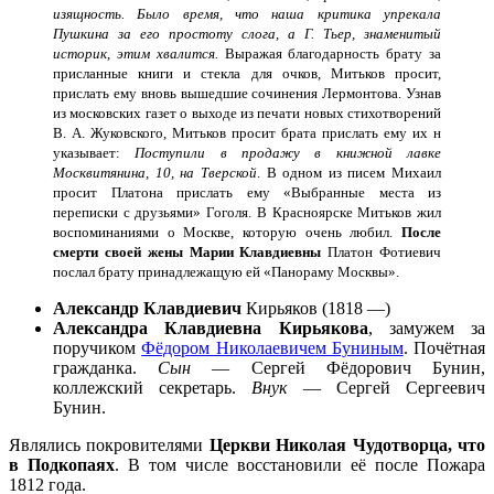
изящность. Было время, что наша критика упрекала
Пушкина за его простоту слога, а Г. Тьер, знаменитый
историк, этим хвалится.
Выражая благодарность брату за
присланные книги и стекла для очков, Митьков просит,
прислать ему вновь вышедшие сочинения Лермонтова. Узнав
из московских газет о выходе из печати новых стихотворений
В. А. Жуковского, Митьков просит брата прислать ему их н
указывает:
Поступили в продажу в книжной лавке
Москвитянина, 10, на Тверской
. В одном из писем Михаил
просит Платона прислать ему «Выбранные места из
переписки с друзьями» Гоголя. В Красноярске Митьков жил
воспоминаниями о Москве, которую очень любил.
После
смерти
своей жены Марии Клавдиевны
Платон Фотиевич
послал брату принадлежащую ей «Панораму Москвы».
Александр Клавдиевич
Кирьяков (1818 —)
Александра Клавдиевна Кирьякова
, замужем за
поручиком
Фёдором Николаевичем Буниным
. Почётная
гражданка.
Сын
—
Сергей Фёдорович Бунин,
коллежский секретарь.
Внук
— Сергей Сергеевич
Бунин.
Являлись покровителями
Церкви Николая Чудотворца, что
в Подкопаях
. В том числе восстановили её после Пожара
1812 года.