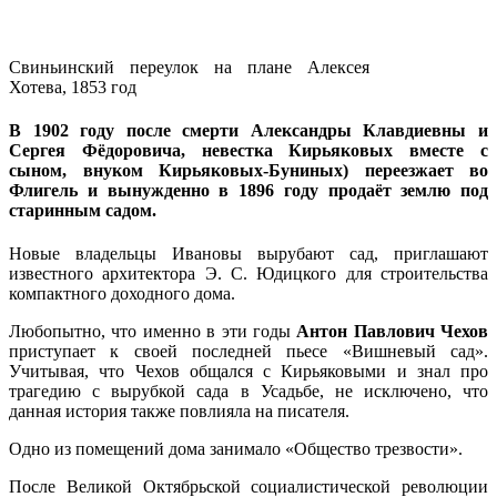
Свиньинский переулок на плане Алексея
Хотева, 1853 год
В 1902 году после смерти Александры Клавдиевны и
Сергея Фёдоровича, невестка Кирьяковых вместе с
сыном, внуком Кирьяковых-Буниных) переезжает во
Флигель и вынужденно в 1896 году продаёт землю под
старинным садом.
Новые владельцы Ивановы вырубают сад, приглашают
известного архитектора Э. С. Юдицкого для строительства
компактного доходного дома.
Любопытно, что именно в эти годы
Антон Павлович Чехов
приступает к своей последней пьесе «Вишневый сад».
Учитывая, что Чехов общался с Кирьяковыми и знал про
трагедию с вырубкой сада в Усадьбе, не исключено, что
данная история также повлияла на писателя.
Одно из помещений дома занимало «Общество трезвости».
После Великой Октябрьской социалистической революции