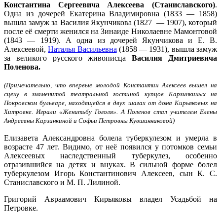
Константина Сергеевича Алексеева (Станиславского)
.
Одна из дочерей Екатерина Владимировна (1833 — 1858)
вышла замуж за Василия Якунчикова (1827 — 1907), который
после её смерти женился на Зинаиде Николаевне Мамонтовой
(1843 — 1919). А одна из дочерей Якунчикова и Е. В.
Алексеевой,
Наталья Васильевна
(1858 — 1931), вышла замуж
за великого русского живописца
Василия Дмитриевича
Поленова.
(Примечательно, что впервые молодой Константин Алексеев вышел на
сцену в знаменитой театральной гостиной купцов Карзинкиных на
Покровском бульваре, находящейся в двух шагах от дома Кирьяковых на
Хитровке. Играли
«
Женитьбу Гоголя». А Поленов стал учителем Елены
Андреевны Карзинкиной и Софьи Петровны Кувшинниковой)
Елизавета Александровна болела туберкулезом и умерла в
возрасте 47 лет. Видимо, от неё появился у потомков семьи
Алексеевых наследственный туберкулез, особенно
отразившийся на детях и внуках. В сильной форме болел
туберкулезом Игорь Константинович Алексеев, сын К. С.
Станиславского и М. П. Лилиной
.
Григорий Авраамович Кирьяковы владел Усадьбой на
Петровке.