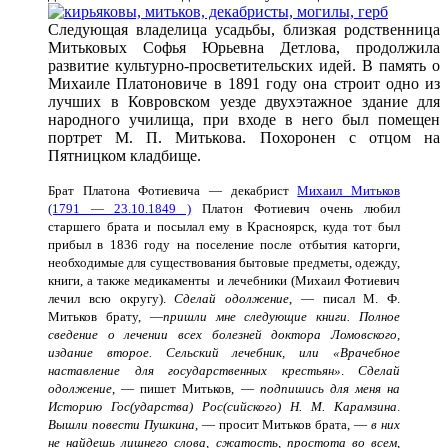
Следующая владелица усадьбы, близкая родственница
Митьковых Софья Юрьевна Детлова, продолжила
развитие культурно-просветительских идей. В память о
Михаиле Платоновиче в 1891 году она строит одно из
лучших в Ковровском уезде двухэтажное здание для
народного училища, при входе в него был помещен
портрет М. П. Митькова. Похоронен с отцом на
Пятницком кладбище.
Брат Платона Фотиевича — декабрист
Михаил Митьков
(1791 — 23.10.1849 )
Платон Фотиевич очень любил
старшего брата и посылал ему в Красноярск, куда тот был
прибыл в 1836 году на поселение после отбытия каторги,
необходимые для существования бытовые предметы, одежду,
книги, а также медикаменты и лечебники (Михаил Фотиевич
лечил всю округу).
Сделай одолжение
, — писал М. Ф.
Митьков брату, —
пришли мне следующие книги. Полное
сведение о лечении всех болезней доктора Ломовского,
издание второе. Сельский лечебник, или «Врачебное
наставление для государственных крестьян»
.
Сделай
одолжение
, — пишет Митьков, —
подпишись для меня на
Историю Гос(ударства) Рос(сийского) Н. М. Карамзина
.
Вышли повести Пушкина
, — просит Митьков брата, —
в них
не найдешь лишнего слова, сжатость, простота во всем,