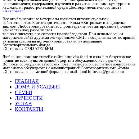
восстановления, содержания, изучения и развития историко-культурного
наследия и градостроительной среды Достопримечательного места
«Хитровка»
.
Все опубликованные материалы являются интеллектуальной
собственностью Благотворительного Фонда «Хитровка» и защищены
законом. Любое копирование, воспроизведение или цитирование (полное
или частичное) разрешается
только с письменного согласия правообладателя. При использовании
материалов сайта другими электронными СМИ, в социальных сетях прямая
активная ссылка на источник копирования и упоминание
Благотворительного Фонда
«Хитровка» ОБЯЗАТЕЛЬНЫ.
Любое копирование статей c сайта hitrovka-fond.ru означает безусловное
принятие всех пунктов данной оферты и обсуждению не подлежит.
Вопросы соблюдения авторских прав, платное или бесплатное копирование
материалов обсуждаются с администрацией Благотворительного Фонда
«Хитровка» в письменной форме по e-mail: fond.hitrovka@gmail.com
ГЛАВНАЯ
ДОМА И УСАДЬБЫ
СЕМЬИ
ЛИЧНОСТИ
УСТАВ
КОНТАКТЫ