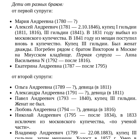
от первой супруги:
Мария Андреевна (1780 — ?)
Алексей Андреевич (1781 — 2.10.1846), купец I гильдии
(1811, 1816), III гильдии (1841). В 1831 году выбыл из
московского купечества. В 1841 году из мещан поступил
вновь в купечество. Купец III гильдии. Был женат
дважды. Погребен рядом с братом Виктором в Москве
на Миусском кладбище.
Первая супруга
— Анна
Васильевна N (1792 — после 1816).
Екатерина Андреевна (1787 — после 1795)
от второй супруги:
Ольга Андреевна (1789 — ?), девица (в 1811)
Александра Андреевна (1791 — ?), девица (в 1811)
Павел Андреевич (1793 — 1840), купец III гильдии.
Женат не был.
Любовь Андреевна (1794 — ?), девица (в 1816)
Николай Андреевич (1795 — после 1834), в 1833
«
исключен из московского купечества,
по ученой
части».
Владимир Андреевич (1799 — 22.08.1883), купец III
гильдии, затем мещанин. Холост в 1857 г. Умер в