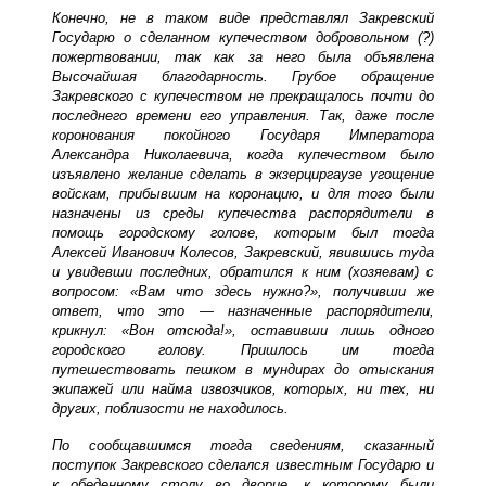
Конечно, не в таком виде представлял Закревский
Государю о сделанном купечеством добровольном (?)
пожертвовании, так как за него была объявлена
Высочайшая благодарность. Грубое обращение
Закревского с купечеством не прекращалось почти до
последнего времени его управления. Так, даже после
коронования покойного Государя Императора
Александра Николаевича, когда купечеством было
изъявлено желание сделать в экзерциргаузе угощение
войскам, прибывшим на коронацию, и для того были
назначены из среды купечества распорядители в
помощь городскому голове, которым был тогда
Алексей Иванович Колесов, Закревский, явившись туда
и увидевши последних, обратился к ним (хозяевам) с
вопросом: «Вам что здесь нужно?», получивши же
ответ, что это — назначенные распорядители,
крикнул: «Вон отсюда!», оставивши лишь одного
городского голову. Пришлось им тогда
путешествовать пешком в мундирах до отыскания
экипажей или найма извозчиков, которых, ни тех, ни
других, поблизости не находилось.
По сообщавшимся тогда сведениям, сказанный
поступок Закревского сделался известным Государю и
к обеденному столу во дворце, к которому были