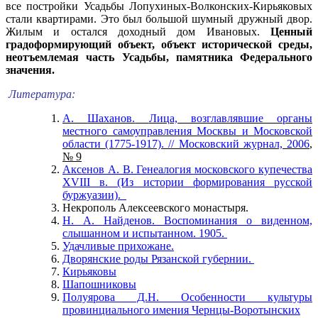
все постройки Усадьбы Лопухиных-Волконских-Кирьяковых
стали квартирами. Это был большой шумный дружный двор.
Жилым и остался доходный дом Ивановых.
Ценный
градоформирующий объект, объект исторической среды,
неотъемлемая часть Усадьбы, памятника Федерального
значения.
Литература:
А.
Шаханов.
Лица, возглавлявшие органы
местного самоуправления Москвы и Московской
области (1775-1917). // Московский журнал, 2006
,
№ 9
Аксенов А. B. Генеалогия московского купечества
XVIII в. (Из истории формирования русской
буржуазии).
Некрополь Алексеевского монастыря.
Н. А. Найденов. Воспоминания о виденном,
слышанном и испытанном. 1905.
Удачливые прихожане.
Дворянские роды Рязанской губернии.
Кирьяковы
Шапошниковы
Полуярова Д.Н. Особенности
культуры
провинциального имения Чернцы-Воротынских