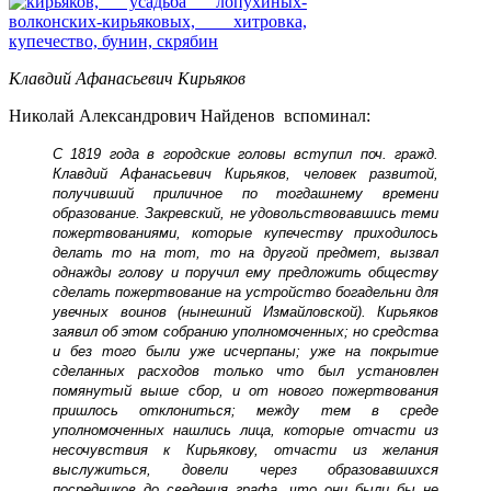
Клавдий Афанасьевич Кирьяков
Николай Александрович Найденов вспоминал:
С 1819 года в городские головы вступил поч. гражд.
Клавдий Афанасьевич Кирьяков, человек развитой,
получивший приличное по тогдашнему времени
образование. Закревский, не удовольствовавшись теми
пожертвованиями, которые купечеству приходилось
делать то на тот, то на другой предмет, вызвал
однажды голову и поручил ему предложить обществу
сделать пожертвование на устройство богадельни для
увечных воинов (нынешний Измайловской). Кирьяков
заявил об этом собранию уполномоченных; но средства
и без того были уже исчерпаны; уже на покрытие
сделанных расходов только что был установлен
помянутый выше сбор, и от нового пожертвования
пришлось отклониться; между тем в среде
уполномоченных нашлись лица, которые отчасти из
несочувствия к Кирьякову, отчасти из желания
выслужиться, довели через образовавшихся
посредников до сведения графа, что они были бы не