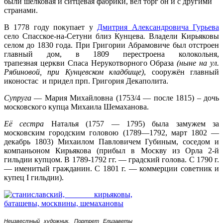
были шелковая и ситцевая фабрики, вёл торг он и с другими
странами.
В 1778 году покупает у
Дмитрия Александровича Гурьева
село Спасское-на-Сетуни близ Кунцева
.
Владели Кирьяковы
селом до 1830 года. При Григории Абрамовиче был отстроен
главный дом, в 1809 перестроена колокольня,
трапезная церкви Спаса Нерукотворного Образа
(ныне на ул.
Рябиновой, при Кунцевском кладбище)
, сооружён главный
иконостас и придел прп. Григория Декаполита.
Супруга
— Мария Михайловна (1753/4 — после 1815) – дочь
московского купца Михаила Шемаханова.
Её сестра
Наталья (1757 — 1795) была замужем за
московским городским головою (1789—1792, март 1802 —
декабрь 1803) Михаилом Павловичем Губиным, соседом и
компаньоном Кирьякова (прибыл в Москву из Орла 2-й
гильдии купцом. В 1789-1792 гг. — градский голова. С 1790 г.
— именитый гражданин. С 1801 г. — коммерции советник и
купец I гильдии).
Неизвестный художник. Портрет Елизаветы