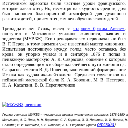
Источником заработка были частные уроки французского,
которые давал отец. Но, несмотря на скудность средств, дом
был наполнен благоприятной атмосферой для духовного
развития детей, причем отец сам вел обучение своих детей.
Тринадцати лет Исаак, вслед за
старшим братом Авелем
,
поступил в Московское училище живописи, ваяния и
зодчества (МУВЗЖ). Его преподавателем первоначально был
В. Г. Перов, к тому времени уже известный мастер живописи.
Испытывая постоянную нужду, голод, часто оставаясь без
крова, он упорно учился и в сентябре 1876 г. попал в
пейзажную мастерскую А. К. Саврасова, общение с которым
стало определяющим в выборе дальнейшего пути живописца.
Саврасова сменил В. Д. Поленов, закончивший формирование
Исаака как художника-пейзажиста. Среди его соучеников по
пейзажной мастерской были К. А. Коровин, М. В. Нестеров,
Н. А. Касаткин, В. В. Переплетчиков.
Группа учеников МУЖВЗ – участников первых ученических выставок 1878-1880 гг.: В
Мельников, А. С. Янов, Н. Н. Воронков, С. А. Коровин, И. И. Левитан, И. И. Волков, Н
отсюда
)
Соломин, Н. И. Шатилов, К. В. Лебедев, А. П. Рябушкин. (фото