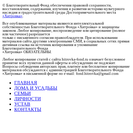
© Благотворительный Фонд обеспечения правовой сохранности,
восстановления, содержания, изучения и развития историко-культурного
наследия и градостроительной среды Достопримечательного места
«Хитровка»
.
Все опубликованные материалы являются интеллектуальной
собственностью Благотворительного Фонда «Хитровка» и защищены
законом. Любое копирование, воспроизведение или цитирование (полное
или частичное) разрешается
только с письменного согласия правообладателя. При использовании
материалов сайта другими электронными СМИ, в социальных сетях прямая
активная ссылка на источник копирования и упоминание
Благотворительного Фонда
«Хитровка» ОБЯЗАТЕЛЬНЫ.
Любое копирование статей c сайта hitrovka-fond.ru означает безусловное
принятие всех пунктов данной оферты и обсуждению не подлежит.
Вопросы соблюдения авторских прав, платное или бесплатное копирование
материалов обсуждаются с администрацией Благотворительного Фонда
«Хитровка» в письменной форме по e-mail: fond.hitrovka@gmail.com
ГЛАВНАЯ
ДОМА И УСАДЬБЫ
СЕМЬИ
ЛИЧНОСТИ
УСТАВ
КОНТАКТЫ