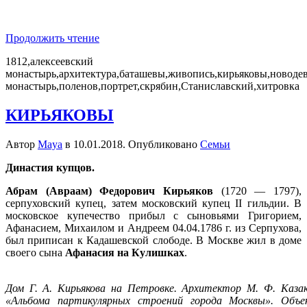
Продолжить чтение
1812,алексеевский
монастырь,архитектура,баташевы,живопись,кирьяковы,новоде
монастырь,поленов,портрет,скрябин,Станиславский,хитровка
КИРЬЯКОВЫ
Автор
Maya
в
10.01.2018
. Опубликовано
Семьи
Династия купцов.
Абрам (Авраам) Федорович Кирьяков
(1720 — 1797),
серпуховский купец, затем московский купец II гильдии. В
московское купечество прибыл с сыновьями Григорием,
Афанасием, Михаилом и Андреем 04.04.1786 г. из Серпухова,
был приписан к Кадашевской слободе. В Москве жил в доме
своего сына
Афанасия на Кулишках
.
Дом Г. А. Кирьякова на Петровке. Архитектор М. Ф. Казак
«Альбома партикулярных строений города Москвы». Объе