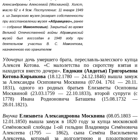
Александровны Алексеевой (Москвиной).
Холст,
масло 62 х 4 9см.
Поступление: 11 января 1949
г. из Загорского музея (возврат собственности
при восстановлении музея
«Абрамцево»,
ранее
— собрание
Мамонтовых
). Закрытый во время
Великой Отечественной войны Абрамцевский
музей был воссоздан в 1948 году при
деятельном участии В. С. Мамонтова,
назначенного его хранителем
Удочерил
дочь умершего брата, переславль-залесского купца
Алексея Котова. «С малолетства по сиротству взятая и
находится вместо дочери».
Евдокия (Авдотья) Григорьевна
Котова-Кирьякова
(18.12.1780 — 24.12.1846) вышла замуж
за Александра Осиповича Москвина (07.04. 1761 — 20.11.
1831), одного из родных братьев Елизаветы Осиповны
Москвиной (23.03.1759 — 22.10.1833), второй супруги (с
1778) Ивана Родионовича Баташева (15.08.1732 —
28.01.1821).
Внучка
Елизавета Александровна Москвина
(08.05.1803 —
12.01.1850) вышла замуж в 1820 году за купца московской
Семёновской слободы 1-ой гильдии Владимира Семёновича
Алексеева (1795 — 1862), сына Семёна Васильевича
Алексеева, который за долголетнюю и плодотворную