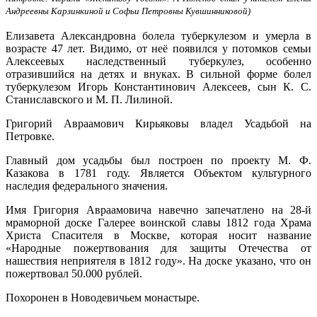
Андреевны Карзинкиной и Софьи Петровны Кувшинниковой)
Елизавета Александровна болела туберкулезом и умерла в
возрасте 47 лет. Видимо, от неё появился у потомков семьи
Алексеевых наследственный туберкулез, особенно
отразившийся на детях и внуках. В сильной форме болел
туберкулезом Игорь Константинович Алексеев, сын К. С.
Станиславского и М. П. Лилиной
.
Григорий Авраамович Кирьяковы владел Усадьбой на
Петровке.
Главный дом усадьбы был построен по проекту М. Ф.
Казакова в 1781 году.
Является Объектом культурного
наследия федерального значения.
Имя Григория Авраамовича навечно запечатлено на 28-й
мраморной доске Галерее воинской славы 1812 года Храма
Христа Спасителя в Москве, которая носит название
«Народные пожертвования для защиты Отечества от
нашествия неприятеля в 1812 году». На доске указано, что он
пожертвовал 50.000 рублей.
Похоронен в Новодевичьем монастыре.