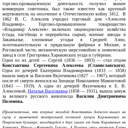
торгово-промышленную деятельность получил звание
коммерции советника, был также известен как крупный
жертвователь на ополчение в Отечественную войну 1812. В
1862 В. С. Алексеев учредил торговый дом «Алексеев
Владимир». Торгово-промышленное товарищество
«Владимир Алексеев» включало овцеводческие хозяйства
(стада, пастбища и переработка сырья), конные заводы в
Закавказье, хлопковые угодья в Средней Азии,
золотоканительную и прядильную фабрики в Москве, в
Рогожской части, механическую шерстомойню и химический
завод в селе Григоровка Харьковских уезда и губернии.
Один из их детей — Сергей (1836 — 1893) — стал отцом
Константина Сергеевича Алексеева (Станиславского)
.
Одна из дочерей Екатерина Владимировна (1833 — 1858)
вышла замуж за Василия Якунчикова (1827 — 1907), который
после её смерти женился на Зинаиде Николаевне Мамонтовой
(1843 — 1919). А одна из дочерей Якунчикова и Е. В.
Алексеевой,
Наталья Васильевна
(1858 — 1931), вышла замуж
за великого русского живописца
Василия Дмитриевича
Поленова.
(Примечательно, что впервые молодой Константин Алексеев вышел на
сцену в знаменитой театральной гостиной купцов Карзинкиных на
Покровском бульваре, находящейся в двух шагах от дома Кирьяковых на
Хитровке. Играли
«
Женитьбу Гоголя». А Поленов стал учителем Елены