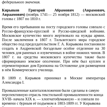
федерального значения.
Кирьяков Григорий Абрамович (Аврамович,
Авраамович)
(ноябрь 1741— 25 ноября 1812) — московский
голова с 1807 по 1810 г.
Время его пребывания на посту городского головы совпало с
Русско-французско-прусской и Русско-шведской войнами.
Московское купечество много жертвовало на нужды армии.
После заключения в 1807 г. Тильзитского мира городское
общество под председательством Г. А. Кирьякова постановило
создать в Андреевской богадельне особое отделение на 30
человек для раненых и изувеченных в войне нижних чинов. В
1807 г. на средства московского купечества также было
сформировано земское ополчение. При нём был куплен и
отремонтирован дом Еропкина на Остоженке для размещения
в нём Коммерческого училища.
В 1809 г. Кирьяков принимал в Москве императора
Александра I.
Промышленные капиталовложения были сделаны в самую
перспективную отрасль текстильной промышленности конца
XVIII- начала XIX в. — хлопчатобумажную – и совпали по
времени с бурным её подъемом в 1803-1809 гг. У Кирьякова