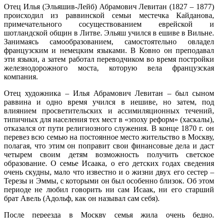
Отец Илья (Эльяшив-Лейб) Абрамович Левитан (1827 – 1877)
происходил из раввинской семьи местечка Кайданова,
примечательного сосуществованием еврейской и
шотландской общин в Литве. Эльяш учился в ешиве в Вильне.
Занимаясь самообразованием, самостоятельно овладел
французским и немецким языками. В Ковно он преподавал
эти языки, а затем работал переводчиком во время постройки
железнодорожного моста, которую вела французская
компания.
Отец художника – Илья Абрамович Левитан – был сыном
раввина и одно время учился в иешиве, но затем, под
влиянием просветительских и ассимиляционных течений,
типичных для населения тех мест в «эпоху реформ» (хаскалы),
отказался от пути религиозного служения. В конце 1870 г. он
перевез всю семью на постоянное место жительство в Москву,
полагая, что этим он поправит свои финансовые дела и даст
четырем своим детям возможность получить светское
образование. О семье Исаака, о его детских годах сведения
очень скудны, мало что известно и о жизни двух его сестер –
Терезы и Эммы, с которыми он был особенно близок. Об этом
периоде не любил говорить ни сам Исаак, ни его старший
брат Авель (Адольф, как он называл сам себя).
После переезда в Москву семья жила очень бедно.