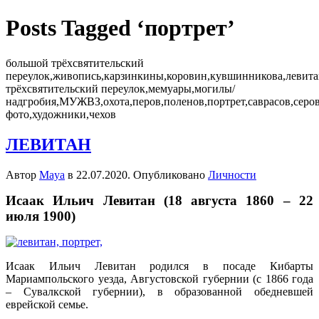
Posts Tagged ‘портрет’
большой трёхсвятительский
переулок,живопись,карзинкины,коровин,кувшинникова,левит
трёхсвятительский переулок,мемуары,могилы/
надгробия,МУЖВЗ,охота,перов,поленов,портрет,саврасов,серов
фото,художники,чехов
ЛЕВИТАН
Автор
Maya
в
22.07.2020
. Опубликовано
Личности
Исаак Ильич Левитан (18 августа 1860 – 22
июля 1900)
Исаак Ильич Левитан родился в посаде Кибарты
Мариампольского уезда, Августовской губернии (с 1866 года
– Сувалкской губернии), в образованной обедневшей
еврейской семье.