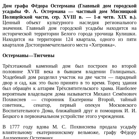
Дом графа Фёдора Остермана (Главный дом городской
усадьбы Ф. А. Остермана — частный дом Мясницкой
Полицейской части, сер. XVIII в. — 1-я четв. XIX в.).
Ценный объект культурного наследия регионального
значения. Главный дом городской усадьбы находится на
исторической территории Белого города урочища Кулишки.
Находится на территории 124 квартала, одного из пяти
кварталов Достопримечательного места «Хитровка».
Остерманы—Тютчевы
Трёхэтажный каменный дом был построен во второй
половине XVIII века в бывшем владении Голицыных.
Усадебный дом разделил участок на две части — парадный
двор и сад, как это было принято в то время. Торец здания
был обращён к алтарям Трёхсвятительского храма. Наиболее
вероятным владельцем дома называется Михаил Семёнович
Похвиснев — сторонник Екатерины Второй, тайный
советник,, сенатор, первый опекун Московского
Воспитательного Дома, ближайший друг и помощник И. И.
Бецкого в первоначальном устройстве этого учреждения.
В 1777 году вдова М. С. Похвиснева продала усадьбу
влиятельному екатерининскому вельможе, графу Фёдору
Андреевичу Остерману.