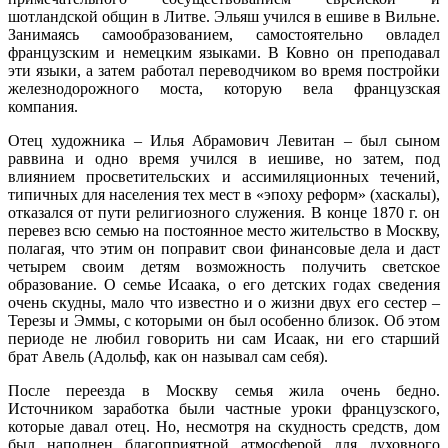
шотландской общин в Литве. Эльяш учился в ешиве в Вильне.
Занимаясь самообразованием, самостоятельно овладел
французским и немецким языками. В Ковно он преподавал
эти языки, а затем работал переводчиком во время постройки
железнодорожного моста, которую вела французская
компания.
Отец художника – Илья Абрамович Левитан – был сыном
раввина и одно время учился в иешиве, но затем, под
влиянием просветительских и ассимиляционных течений,
типичных для населения тех мест в «эпоху реформ» (хаскалы),
отказался от пути религиозного служения. В конце 1870 г. он
перевез всю семью на постоянное место жительство в Москву,
полагая, что этим он поправит свои финансовые дела и даст
четырем своим детям возможность получить светское
образование. О семье Исаака, о его детских годах сведения
очень скудны, мало что известно и о жизни двух его сестер –
Терезы и Эммы, с которыми он был особенно близок. Об этом
периоде не любил говорить ни сам Исаак, ни его старший
брат Авель (Адольф, как он называл сам себя).
После переезда в Москву семья жила очень бедно.
Источником заработка были частные уроки французского,
которые давал отец. Но, несмотря на скудность средств, дом
был наполнен благоприятной атмосферой для духовного