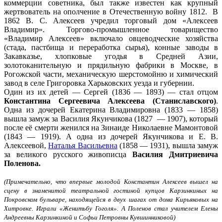
коммерции советника, был также известен как крупный
жертвователь на ополчение в Отечественную войну 1812. В
1862 В. С. Алексеев учредил торговый дом «Алексеев
Владимир». Торгово-промышленное товарищество
«Владимир Алексеев» включало овцеводческие хозяйства
(стада, пастбища и переработка сырья), конные заводы в
Закавказье, хлопковые угодья в Средней Азии,
золотоканительную и прядильную фабрики в Москве, в
Рогожской части, механическую шерстомойню и химический
завод в селе Григоровка Харьковских уезда и губернии.
Один из их детей — Сергей (1836 — 1893) — стал отцом
Константина Сергеевича Алексеева (Станиславского)
.
Одна из дочерей Екатерина Владимировна (1833 — 1858)
вышла замуж за Василия Якунчикова (1827 — 1907), который
после её смерти женился на Зинаиде Николаевне Мамонтовой
(1843 — 1919). А одна из дочерей Якунчикова и Е. В.
Алексеевой,
Наталья Васильевна
(1858 — 1931), вышла замуж
за великого русского живописца
Василия Дмитриевича
Поленова.
(Примечательно, что впервые молодой Константин Алексеев вышел на
сцену в знаменитой театральной гостиной купцов Карзинкиных на
Покровском бульваре, находящейся в двух шагах от дома Кирьяковых на
Хитровке. Играли
«
Женитьбу Гоголя». А Поленов стал учителем Елены
Андреевны Карзинкиной и Софьи Петровны Кувшинниковой)