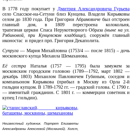
В 1778 году покупает у
Дмитрия Александровича Гурьева
село Спасское-на-Сетуни близ Кунцева
.
Владели Кирьяковы
селом до 1830 года. При Григории Абрамовиче был отстроен
главный дом, в 1809 перестроена колокольня,
трапезная церкви Спаса Нерукотворного Образа
(ныне на ул.
Рябиновой, при Кунцевском кладбище)
, сооружён главный
иконостас и придел прп. Григория Декаполита.
Супруга
— Мария Михайловна (1753/4 — после 1815) – дочь
московского купца Михаила Шемаханова.
Её сестра
Наталья (1757 — 1795) была замужем за
московским городским головою (1789—1792, март 1802 —
декабрь 1803) Михаилом Павловичем Губиным, соседом и
компаньоном Кирьякова (прибыл в Москву из Орла 2-й
гильдии купцом. В 1789-1792 гг. — градский голова. С 1790 г.
— именитый гражданин. С 1801 г. — коммерции советник и
купец I гильдии).
Неизвестный художник. Портрет Елизаветы
Александровны Алексеевой (Москвиной).
Холст,