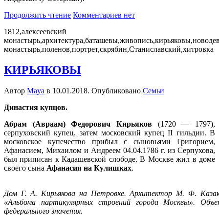
Продолжить чтение
Комментариев нет
1812,алексеевский
монастырь,архитектура,баташевы,живопись,кирьяковы,новоде
монастырь,поленов,портрет,скрябин,Станиславский,хитровка
КИРЬЯКОВЫ
Автор
Maya
в
10.01.2018
. Опубликовано
Семьи
Династия купцов.
Абрам (Авраам) Федорович Кирьяков
(1720 — 1797),
серпуховский купец, затем московский купец II гильдии. В
московское купечество прибыл с сыновьями Григорием,
Афанасием, Михаилом и Андреем 04.04.1786 г. из Серпухова,
был приписан к Кадашевской слободе. В Москве жил в доме
своего сына
Афанасия на Кулишках
.
Дом Г. А. Кирьякова на Петровке. Архитектор М. Ф. Казак
«Альбома партикулярных строений города Москвы». Объе
федерального значения.