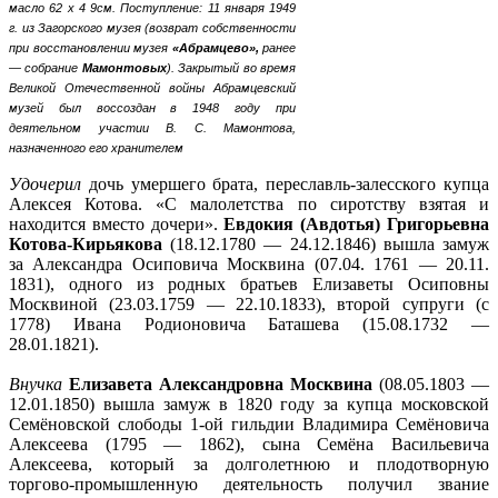
масло 62 х 4 9см.
Поступление: 11 января 1949
г. из Загорского музея (возврат собственности
при восстановлении музея
«Абрамцево»,
ранее
— собрание
Мамонтовых
). Закрытый во время
Великой Отечественной войны Абрамцевский
музей был воссоздан в 1948 году при
деятельном участии В. С. Мамонтова,
назначенного его хранителем
Удочерил
дочь умершего брата, переславль-залесского купца
Алексея Котова. «С малолетства по сиротству взятая и
находится вместо дочери».
Евдокия (Авдотья) Григорьевна
Котова-Кирьякова
(18.12.1780 — 24.12.1846) вышла замуж
за Александра Осиповича Москвина (07.04. 1761 — 20.11.
1831), одного из родных братьев Елизаветы Осиповны
Москвиной (23.03.1759 — 22.10.1833), второй супруги (с
1778) Ивана Родионовича Баташева (15.08.1732 —
28.01.1821).
Внучка
Елизавета Александровна Москвина
(08.05.1803 —
12.01.1850) вышла замуж в 1820 году за купца московской
Семёновской слободы 1-ой гильдии Владимира Семёновича
Алексеева (1795 — 1862), сына Семёна Васильевича
Алексеева, который за долголетнюю и плодотворную
торгово-промышленную деятельность получил звание