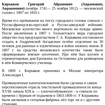
Кирьяков Григорий Абрамович (Аврамович,
Авраамович)
(ноябрь 1741— 25 ноября 1812) — московский
голова с 1807 по 1810 г.
Время его пребывания на посту городского головы совпало с
Русско-французско-прусской и Русско-шведской войнами.
Московское купечество много жертвовало на нужды армии.
После заключения в 1807 г. Тильзитского мира городское
общество под председательством Г. А. Кирьякова постановило
создать в Андреевской богадельне особое отделение на 30
человек для раненых и изувеченных в войне нижних чинов. В
1807 г. на средства московского купечества также было
сформировано земское ополчение. При нём был куплен и
отремонтирован дом Еропкина на Остоженке для размещения
в нём Коммерческого училища.
В 1809 г. Кирьяков принимал в Москве императора
Александра I.
Промышленные капиталовложения были сделаны в самую
перспективную отрасль текстильной промышленности конца
XVIII- начала XIX в. — хлопчатобумажную – и совпали по
времени с бурным её подъемом в 1803-1809 гг. У Кирьякова
были шелковая и ситцевая фабрики, вёл торг он и с другими
странами.