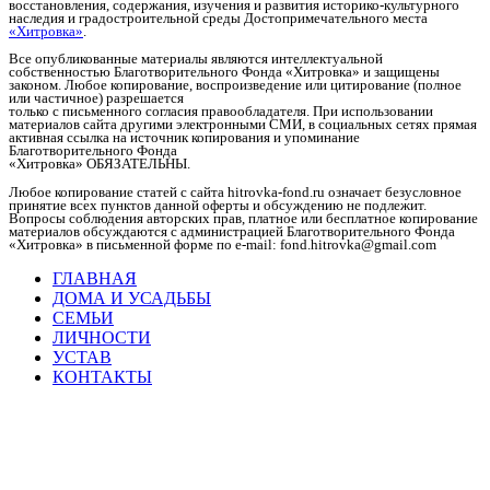
восстановления, содержания, изучения и развития историко-культурного
наследия и градостроительной среды Достопримечательного места
«Хитровка»
.
Все опубликованные материалы являются интеллектуальной
собственностью Благотворительного Фонда «Хитровка» и защищены
законом. Любое копирование, воспроизведение или цитирование (полное
или частичное) разрешается
только с письменного согласия правообладателя. При использовании
материалов сайта другими электронными СМИ, в социальных сетях прямая
активная ссылка на источник копирования и упоминание
Благотворительного Фонда
«Хитровка» ОБЯЗАТЕЛЬНЫ.
Любое копирование статей c сайта hitrovka-fond.ru означает безусловное
принятие всех пунктов данной оферты и обсуждению не подлежит.
Вопросы соблюдения авторских прав, платное или бесплатное копирование
материалов обсуждаются с администрацией Благотворительного Фонда
«Хитровка» в письменной форме по e-mail: fond.hitrovka@gmail.com
ГЛАВНАЯ
ДОМА И УСАДЬБЫ
СЕМЬИ
ЛИЧНОСТИ
УСТАВ
КОНТАКТЫ