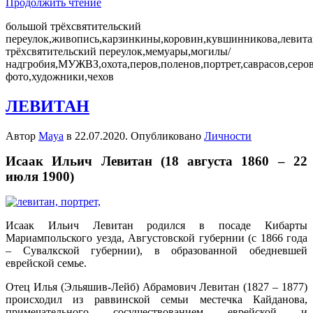
Продолжить чтение
большой трёхсвятительский
переулок,живопись,карзинкины,коровин,кувшинникова,левит
трёхсвятительский переулок,мемуары,могилы/
надгробия,МУЖВЗ,охота,перов,поленов,портрет,саврасов,серов
фото,художники,чехов
ЛЕВИТАН
Автор
Maya
в
22.07.2020
. Опубликовано
Личности
Исаак Ильич Левитан (18 августа 1860 – 22
июля 1900)
Исаак Ильич Левитан родился в посаде Кибарты
Мариампольского уезда, Августовской губернии (с 1866 года
– Сувалкской губернии), в образованной обедневшей
еврейской семье.
Отец Илья (Эльяшив-Лейб) Абрамович Левитан (1827 – 1877)
происходил из раввинской семьи местечка Кайданова,
примечательного сосуществованием еврейской и