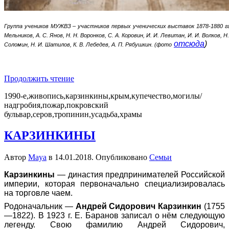
Группа учеников МУЖВЗ – участников первых ученических выставок 1878-1880 гг.: В
Мельников, А. С. Янов, Н. Н. Воронков, С. А. Коровин, И. И. Левитан, И. И. Волков, Н
отсюда
)
Соломин, Н. И. Шатилов, К. В. Лебедев, А. П. Рябушкин. (фото
Продолжить чтение
1990-е,живопись,карзинкины,крым,купечество,могилы/
надгробия,пожар,покровский
бульвар,серов,тропинин,усадьба,храмы
КАРЗИНКИНЫ
Автор
Maya
в
14.01.2018
. Опубликовано
Семьи
Карзинкины
— династия предпринимателей Российской
империи, которая первоначально специализировалась
на торговле
чаем
.
Родоначальник —
Андрей Сидорович Карзинкин
(1755
—1822). В 1923 г.
Е. Баранов
записал о нём следующую
легенду. Свою фамилию Андрей Сидорович,