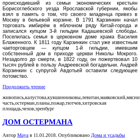
происходивший из семьи экономических крестьян
Борисоглебского уезда
Ярославской губернии
, якобы
взял в память о том, что своего младенца привез в
Москву в бельевой корзине. В 1791 Карзинкин начал
торговать имбирём в яблочном ряду
Китай-города
и
записался купцом 3-й гильдии Кадашевской слободы.
Поселилась семья в церковном доме храма Василия
Блаженного. К 1811 году Карзинкин стал уже известным
чаеторговцем — купцом 1-й гильдии, имевшим
собственный дом в приходе
церкви Николы Мокрого
.
Незадолго до смерти, в 1822 году, он пожертвовал 10
тысяч рублей в пользу Андреевской богадельни. Андрей
Корзинкин с супругой Авдотьей оставили следующее
потомство.
Продолжить чтение
живопись,калустова,кувшинниковы,левитан,маяковский,мясни
часть,остерман,планы,пожар,тютчев,хитровская
площадь,чехов,эренбург
ДОМ ОСТЕРМАНА
Автор
Maya
в
11.01.2018
. Опубликовано
Дома и усадьбы